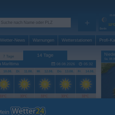
05:0
+
12°
Berlin
Wetter-News
Warnungen
Wetterstationen
Profi-Ka
Niede
14 Tage
7 Tage
Sa. 08.0
 Maríttima
08.08.2026
05:32
.
10.08.
Di
.
11.08.
Mi
.
12.08.
Do
.
13.08.
Fr
.
14.08.
33°C
33°C
33°C
33°C
33°C
Mein