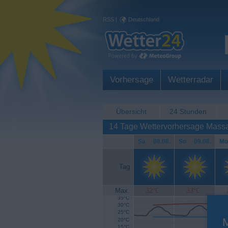
RSS
|
Deutschland
Vorhersage
Wetterradar
Übersicht
24 Stunden
14 Tage Wettervorhersage Massa
Sa
.
08.08.
So
.
09.08.
Mo
Tag
Max.
32°C
33°C
35°C
30°C
25°C
20°C
15°C