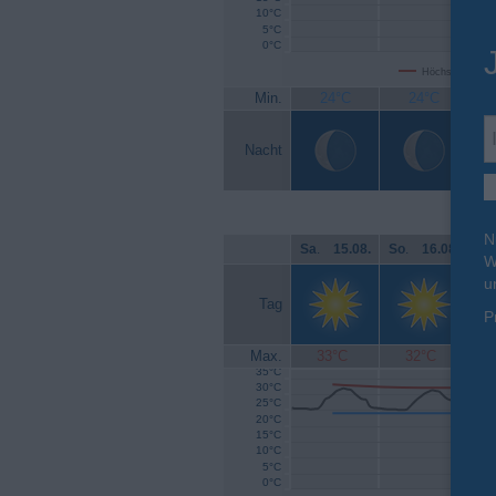
10°C
5°C
0°C
Höchsttemperat
Min.
24°C
24°C
Nacht
N
Sa
.
15.08.
So
.
16.08.
Mo
W
u
Tag
P
Max.
33°C
32°C
35°C
30°C
25°C
20°C
15°C
10°C
5°C
0°C