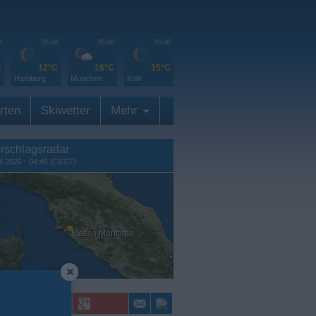
0
05:00
05:00
05:00
C
12°C
16°C
15°C
Hamburg
München
Köln
rten
Skiwetter
Mehr
rschlagsradar
8.2026 - 04:45 (CEST)
Massa Maríttima