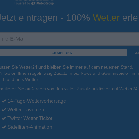
Jetzt eintragen - 100%
Wetter
erle
ur
Tiefsttemperatur
Aktuelle Temperatur
24°C
24°C
24°C
24°C
25°C
üb
utzen Sie Wetter24 und bleiben Sie immer auf dem neuesten Stand.
.
17.08.
Di
.
18.08.
Mi
.
19.08.
Do
.
20.08.
Fr
.
21.08.
ir bieten Ihnen regelmäßig Zusatz-Infos, News und Gewinnspiele - imm
nd rund ums Wetter.
rofitieren Sie außerdem von den vielen Zusatzfunktionen auf Wetter24:
32°C
32°C
32°C
31°C
31°C
14-Tage-Wettervorhersage
Wetter-Favoriten
Twitter Wetter-Ticker
Satelliten-Animation