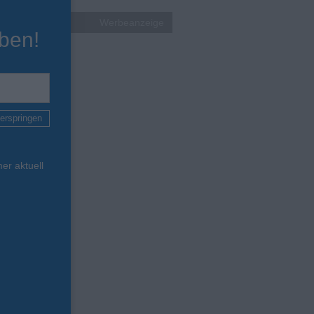
Werbeanzeige
ben!
erspringen
er aktuell