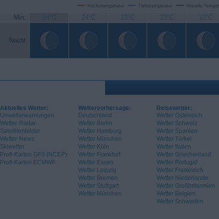
Höchsttemperatur
Tiefsttemperatur
Aktuelle Temper
Min.
24°C
24°C
23°C
23°C
22°C
Nacht
Aktuelles Wetter:
Wettervorhersage:
Reisewetter:
Unwetterwarnungen
Deutschland
Wetter Österreich
Wetter-Radar
Wetter Berlin
Wetter Schweiz
Satellitenbilder
Wetter Hamburg
Wetter Spanien
Wetter-News
Wetter München
Wetter Türkei
Skiwetter
Wetter Köln
Wetter Italien
Profi-Karten GFS (NCEP)
Wetter Frankfurt
Wetter Griechenland
Profi-Karten ECMWF
Wetter Essen
Wetter Portugal
Wetter Leipzig
Wetter Frankreich
Wetter Bremen
Wetter Niederlande
Wetter Stuttgart
Wetter Großbritannien
Wetter München
Wetter Belgien
Wetter Schweden