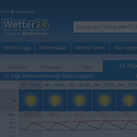
RSS
|
Deutschland
Vorhersage
Wetterradar
Wetter-News
Warnunge
14 Tag
Übersicht
24 Stunden
7 Tage
14 Tage Wettervorhersage Maracalagónis
So
.
09.08.
Mo
.
10.08.
Di
.
11.08.
Mi
.
12.08.
Do
.
13.08
Tag
Max.
33°C
33°C
34°C
35°C
35°C
35°C
30°C
25°C
20°C
15°C