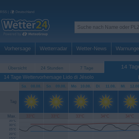
RSS
|
Deutschland
Vorhersage
Wetterradar
Wetter-News
Warnunge
14 Tag
Übersicht
24 Stunden
7 Tage
14 Tage Wettervorhersage Lido di Jésolo
Sa
.
08.08.
So
.
09.08.
Mo
.
10.08.
Di
.
11.08.
Mi
.
12.08
Tag
Max.
33°C
33°C
33°C
34°C
34°C
35°C
30°C
25°C
20°C
15°C