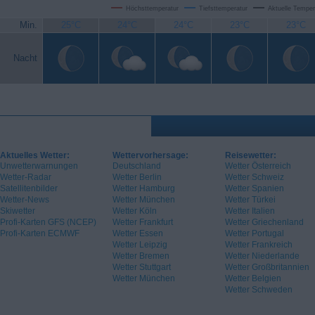
Höchsttemperatur
Tiefsttemperatur
Aktuelle Temper
Min.
25°C
24°C
24°C
23°C
23°C
Nacht
Aktuelles Wetter:
Wettervorhersage:
Reisewetter:
Unwetterwarnungen
Deutschland
Wetter Österreich
Wetter-Radar
Wetter Berlin
Wetter Schweiz
Satellitenbilder
Wetter Hamburg
Wetter Spanien
Wetter-News
Wetter München
Wetter Türkei
Skiwetter
Wetter Köln
Wetter Italien
Profi-Karten GFS (NCEP)
Wetter Frankfurt
Wetter Griechenland
Profi-Karten ECMWF
Wetter Essen
Wetter Portugal
Wetter Leipzig
Wetter Frankreich
Wetter Bremen
Wetter Niederlande
Wetter Stuttgart
Wetter Großbritannien
Wetter München
Wetter Belgien
Wetter Schweden