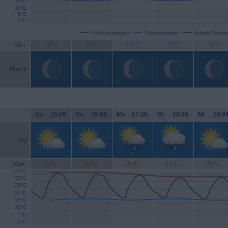
15°C
10°C
5°C
0°C
Höchsttemperatur
Tiefsttemperatur
Aktuelle Temper
Min.
19°C
18°C
19°C
18°C
19°C
Nacht
Sa
.
15.08.
So
.
16.08.
Mo
.
17.08.
Di
.
18.08.
Mi
.
19.08
Tag
Max.
36°C
36°C
35°C
33°C
33°C
35°C
30°C
25°C
20°C
15°C
10°C
5°C
0°C