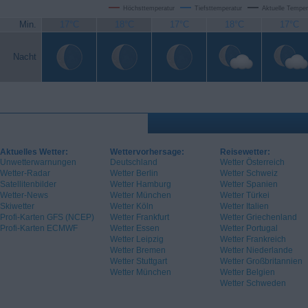
Höchsttemperatur
Tiefsttemperatur
Aktuelle Temper
Min.
17°C
18°C
17°C
18°C
17°C
Nacht
Aktuelles Wetter:
Wettervorhersage:
Reisewetter:
Unwetterwarnungen
Deutschland
Wetter Österreich
Wetter-Radar
Wetter Berlin
Wetter Schweiz
Satellitenbilder
Wetter Hamburg
Wetter Spanien
Wetter-News
Wetter München
Wetter Türkei
Skiwetter
Wetter Köln
Wetter Italien
Profi-Karten GFS (NCEP)
Wetter Frankfurt
Wetter Griechenland
Profi-Karten ECMWF
Wetter Essen
Wetter Portugal
Wetter Leipzig
Wetter Frankreich
Wetter Bremen
Wetter Niederlande
Wetter Stuttgart
Wetter Großbritannien
Wetter München
Wetter Belgien
Wetter Schweden