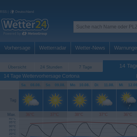
RSS
|
Deutschland
Vorhersage
Wetterradar
Wetter-News
Warnunge
14 Tag
Übersicht
24 Stunden
7 Tage
14 Tage Wettervorhersage Cortona
Sa
.
08.08.
So
.
09.08.
Mo
.
10.08.
Di
.
11.08.
Mi
.
12.08
Tag
Max.
36°C
37°C
38°C
37°C
36°C
40°C
35°C
30°C
25°C
20°C