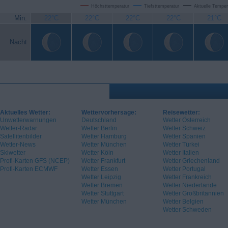
Höchsttemperatur
Tiefsttemperatur
Aktuelle Temper
Min.
22°C
22°C
22°C
22°C
21°C
Nacht
Aktuelles Wetter:
Wettervorhersage:
Reisewetter:
Unwetterwarnungen
Deutschland
Wetter Österreich
Wetter-Radar
Wetter Berlin
Wetter Schweiz
Satellitenbilder
Wetter Hamburg
Wetter Spanien
Wetter-News
Wetter München
Wetter Türkei
Skiwetter
Wetter Köln
Wetter Italien
Profi-Karten GFS (NCEP)
Wetter Frankfurt
Wetter Griechenland
Profi-Karten ECMWF
Wetter Essen
Wetter Portugal
Wetter Leipzig
Wetter Frankreich
Wetter Bremen
Wetter Niederlande
Wetter Stuttgart
Wetter Großbritannien
Wetter München
Wetter Belgien
Wetter Schweden