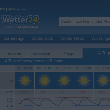
RSS
|
Deutschland
Vorhersage
Wetterradar
Wetter-News
Warnunge
14 Tag
Übersicht
24 Stunden
7 Tage
14 Tage Wettervorhersage Bitonto
So
.
09.08.
Mo
.
10.08.
Di
.
11.08.
Mi
.
12.08.
Do
.
13.08
Tag
Max.
33°C
33°C
34°C
34°C
33°C
35°C
30°C
25°C
20°C
15°C