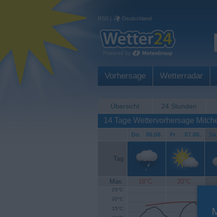
RSS
|
Deutschland
Vorhersage
Wetterradar
Übersicht
24 Stunden
14 Tage Wettervorhersage Mitch
Do
.
06.08.
Fr
.
07.08.
Sa
Tag
Max.
18°C
20°C
25°C
20°C
15°C