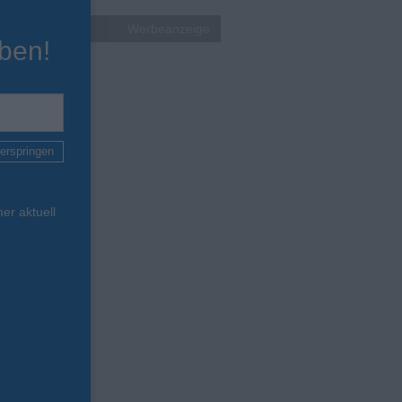
Werbeanzeige
ben!
erspringen
er aktuell