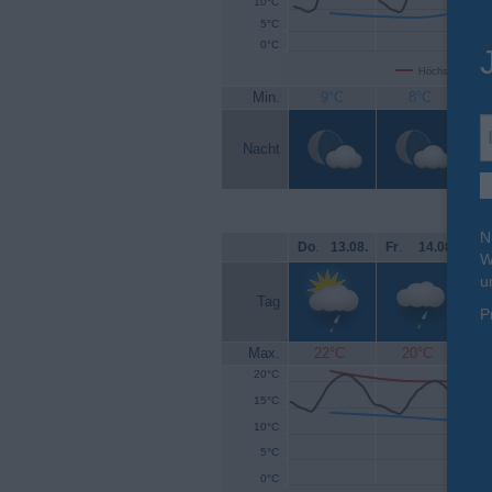
10°C
5°C
0°C
Höchsttemperat
Min.
9°C
8°C
Nacht
N
Do
.
13.08.
Fr
.
14.08.
Sa
W
u
Tag
P
Max.
22°C
20°C
20°C
15°C
10°C
5°C
0°C