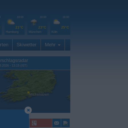
0
19:00
18:00
18:00
C
21°C
23°C
25°C
Hamburg
München
Köln
rten
Skiwetter
Mehr
rschlagsradar
8.2026 - 13:15 (IST)
Mitchelstown