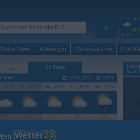
18:0
+
26°
Berlin
Wetter-News
Warnungen
Wetterstationen
Profi-Ka
Niede
14 Tage
7 Tage
Sa. 01.0
elstown
06.08.2026
18:03
.
08.08.
So
.
09.08.
Mo
.
10.08.
Di
.
11.08.
Mi
.
12.08.
20°C
20°C
21°C
22°C
23°C
Mein