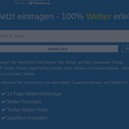
Jetzt eintragen - 100%
Wetter
erle
ur
Tiefsttemperatur
Aktuelle Temperatur
12°C
13°C
12°C
12°C
15°C
üb
utzen Sie Wetter24 und bleiben Sie immer auf dem neuesten Stand.
.
15.08.
So
.
16.08.
Mo
.
17.08.
Di
.
18.08.
Mi
.
19.08.
ir bieten Ihnen regelmäßig Zusatz-Infos, News und Gewinnspiele - imm
nd rund ums Wetter.
rofitieren Sie außerdem von den vielen Zusatzfunktionen auf Wetter24:
20°C
19°C
20°C
21°C
22°C
14-Tage-Wettervorhersage
Wetter-Favoriten
Twitter Wetter-Ticker
Satelliten-Animation