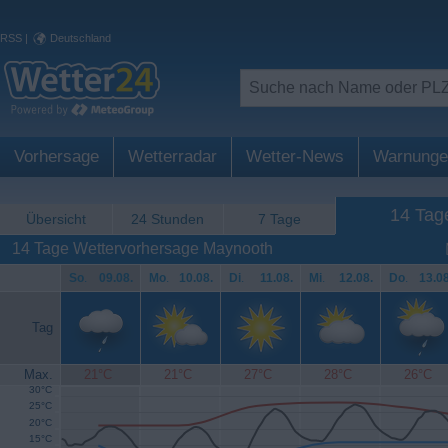
RSS
|
Deutschland
Vorhersage
Wetterradar
Wetter-News
Warnunge
14 Tag
Übersicht
24 Stunden
7 Tage
14 Tage Wettervorhersage Maynooth
So
.
09.08.
Mo
.
10.08.
Di
.
11.08.
Mi
.
12.08.
Do
.
13.08
Tag
Max.
21°C
21°C
27°C
28°C
26°C
30°C
25°C
20°C
15°C