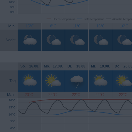
10°C
5°C
0°C
Höchsttemperatur
Tiefsttemperatur
Aktuelle Temper
Min.
15°C
8°C
11°C
16°C
16°C
Nacht
So
.
16.08.
Mo
.
17.08.
Di
.
18.08.
Mi
.
19.08.
Do
.
20.08
Tag
Max.
20°C
22°C
22°C
22°C
22°C
20°C
15°C
10°C
5°C
0°C