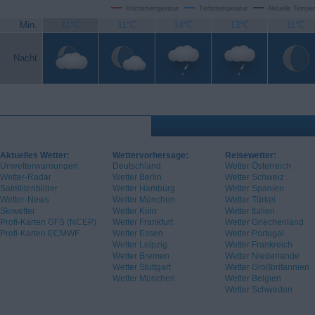
Höchsttemperatur
Tiefsttemperatur
Aktuelle Temper
Min.
11°C
11°C
14°C
13°C
11°C
Nacht
Aktuelles Wetter:
Wettervorhersage:
Reisewetter:
Unwetterwarnungen
Deutschland
Wetter Österreich
Wetter-Radar
Wetter Berlin
Wetter Schweiz
Satellitenbilder
Wetter Hamburg
Wetter Spanien
Wetter-News
Wetter München
Wetter Türkei
Skiwetter
Wetter Köln
Wetter Italien
Profi-Karten GFS (NCEP)
Wetter Frankfurt
Wetter Griechenland
Profi-Karten ECMWF
Wetter Essen
Wetter Portugal
Wetter Leipzig
Wetter Frankreich
Wetter Bremen
Wetter Niederlande
Wetter Stuttgart
Wetter Großbritannien
Wetter München
Wetter Belgien
Wetter Schweden