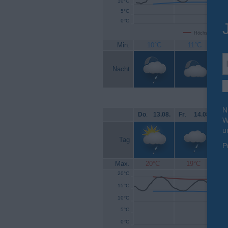
10°C
5°C
0°C
Höchsttemperat
Min.
10°C
11°C
Nacht
N
Do
.
13.08.
Fr
.
14.08.
Sa
W
u
Tag
P
Max.
20°C
19°C
20°C
15°C
10°C
5°C
0°C