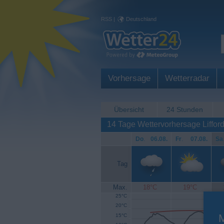
RSS
|
Deutschland
Vorhersage
Wetterradar
Übersicht
24 Stunden
14 Tage Wettervorhersage Liffor
Do
.
06.08.
Fr
.
07.08.
Sa
Tag
Max.
18°C
19°C
25°C
20°C
15°C