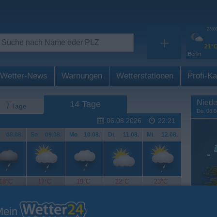
23:0
+
21°
Berlin
Wetter-News
Warnungen
Wetterstationen
Profi-Ka
Niede
14 Tage
7 Tage
Do. 06.0
d
06.08.2026
22:21
.
08.08.
So
.
09.08.
Mo
.
10.08.
Di
.
11.08.
Mi
.
12.08.
18°C
17°C
19°C
22°C
23°C
Mein