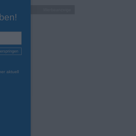
Werbeanzeige
ben!
erspringen
er aktuell