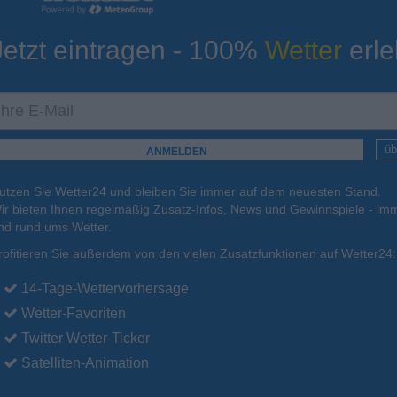
Jetzt eintragen - 100%
Wetter
erle
ur
Tiefsttemperatur
Aktuelle Temperatur
11°C
13°C
11°C
12°C
14°C
üb
utzen Sie Wetter24 und bleiben Sie immer auf dem neuesten Stand.
.
15.08.
So
.
16.08.
Mo
.
17.08.
Di
.
18.08.
Mi
.
19.08.
ir bieten Ihnen regelmäßig Zusatz-Infos, News und Gewinnspiele - imm
nd rund ums Wetter.
rofitieren Sie außerdem von den vielen Zusatzfunktionen auf Wetter24:
19°C
18°C
19°C
19°C
19°C
14-Tage-Wettervorhersage
Wetter-Favoriten
Twitter Wetter-Ticker
Satelliten-Animation