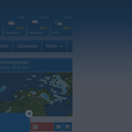
0
23:00
23:00
23:00
C
17°C
20°C
20°C
Hamburg
München
Köln
rten
Skiwetter
Mehr
rschlagsradar
8.2026 - 21:45 (IST)
Lifford