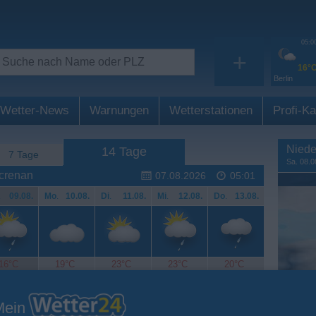
05:0
+
16°
Berlin
Wetter-News
Warnungen
Wetterstationen
Profi-Ka
Niede
14 Tage
7 Tage
Sa. 08.0
acrenan
07.08.2026
05:01
.
09.08.
Mo
.
10.08.
Di
.
11.08.
Mi
.
12.08.
Do
.
13.08.
16°C
19°C
23°C
23°C
20°C
Mein