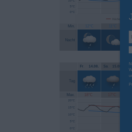
10°C
5°C
0°C
Höchsttemperat
Min.
12°C
11°C
Nacht
N
Fr
.
14.08.
Sa
.
15.08.
So
W
u
Tag
P
Max.
18°C
17°C
20°C
15°C
10°C
5°C
0°C