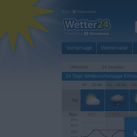
RSS
|
Deutschland
Vorhersage
Wetterradar
Übersicht
24 Stunden
14 Tage Wettervorhersage Kilm
Fr
.
07.08.
Sa
.
08.08.
So
Tag
Max.
18°C
18°C
25°C
20°C
15°C