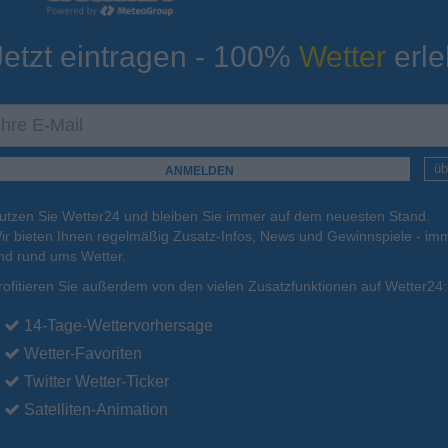
Jetzt eintragen - 100%
Wetter
erle
ur
Tiefsttemperatur
Aktuelle Temperatur
13°C
11°C
12°C
16°C
14°C
üb
utzen Sie Wetter24 und bleiben Sie immer auf dem neuesten Stand.
.
16.08.
Mo
.
17.08.
Di
.
18.08.
Mi
.
19.08.
Do
.
20.08.
ir bieten Ihnen regelmäßig Zusatz-Infos, News und Gewinnspiele - imm
nd rund ums Wetter.
rofitieren Sie außerdem von den vielen Zusatzfunktionen auf Wetter24:
18°C
19°C
19°C
19°C
18°C
14-Tage-Wettervorhersage
Wetter-Favoriten
Twitter Wetter-Ticker
Satelliten-Animation