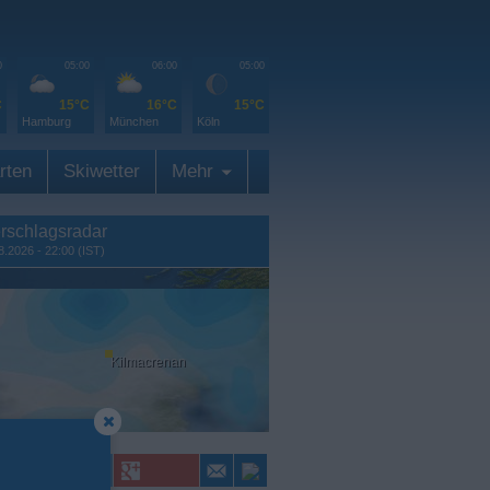
0
05:00
06:00
05:00
C
15°C
16°C
15°C
Hamburg
München
Köln
rten
Skiwetter
Mehr
rschlagsradar
8.2026 - 22:00 (IST)
Kilmacrenan