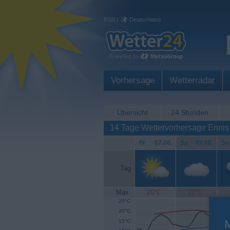
RSS
|
Deutschland
Vorhersage
Wetterradar
Übersicht
24 Stunden
14 Tage Wettervorhersage Ennis
Fr
.
07.08.
Sa
.
08.08.
So
Tag
Max.
20°C
22°C
25°C
20°C
15°C