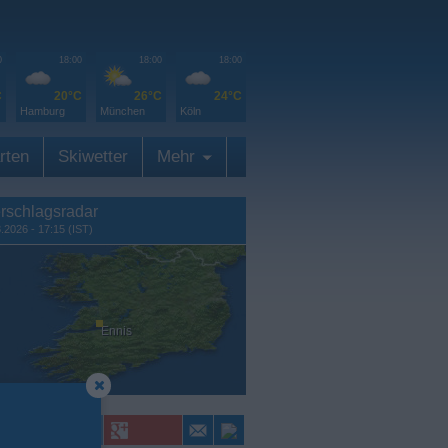
0
18:00
18:00
18:00
C
20°C
26°C
24°C
Hamburg
München
Köln
rten
Skiwetter
Mehr
rschlagsradar
8.2026 - 17:15 (IST)
Ennis