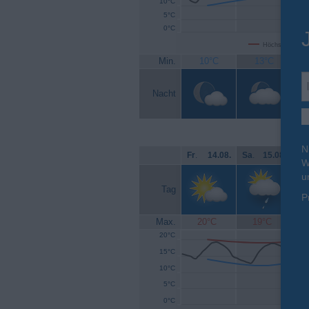
10°C
5°C
0°C
Höchsttemperat
Min.
10°C
13°C
Nacht
N
Fr
.
14.08.
Sa
.
15.08.
So
W
u
Tag
P
Max.
20°C
19°C
20°C
15°C
10°C
5°C
0°C