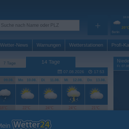
18:0
+
20°
Berlin
Wetter-News
Warnungen
Wetterstationen
Profi-Ka
Niede
14 Tage
7 Tage
Fr. 07.0
07.08.2026
17:53
.
09.08.
Mo
.
10.08.
Di
.
11.08.
Mi
.
12.08.
Do
.
13.08.
18°C
22°C
24°C
24°C
21°C
Mein