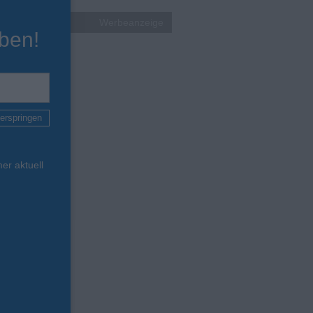
Werbeanzeige
ben!
erspringen
er aktuell