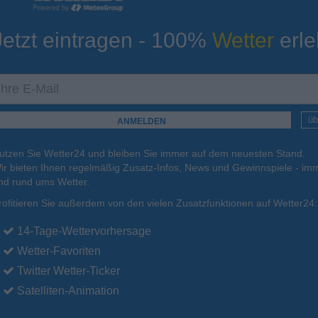
Jetzt eintragen - 100%
Wetter
erle
ur
Tiefsttemperatur
Aktuelle Temperatur
14°C
12°C
13°C
16°C
15°C
üb
utzen Sie Wetter24 und bleiben Sie immer auf dem neuesten Stand.
.
16.08.
Mo
.
17.08.
Di
.
18.08.
Mi
.
19.08.
Do
.
20.08.
ir bieten Ihnen regelmäßig Zusatz-Infos, News und Gewinnspiele - imm
nd rund ums Wetter.
rofitieren Sie außerdem von den vielen Zusatzfunktionen auf Wetter24:
20°C
21°C
21°C
22°C
21°C
14-Tage-Wettervorhersage
Wetter-Favoriten
Twitter Wetter-Ticker
Satelliten-Animation