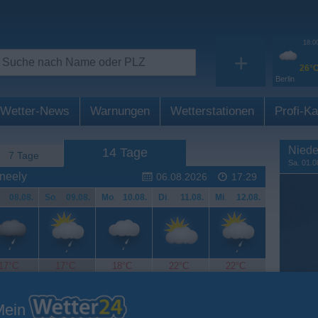
18:0
+
26°
Berlin
Wetter-News
Warnungen
Wetterstationen
Profi-Ka
Niede
14 Tage
7 Tage
Sa. 01.0
neely
06.08.2026
17:29
.
08.08.
So
.
09.08.
Mo
.
10.08.
Di
.
11.08.
Mi
.
12.08.
17°C
17°C
18°C
22°C
22°C
Mein