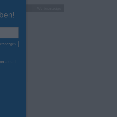
Werbeanzeige
ben!
erspringen
er aktuell