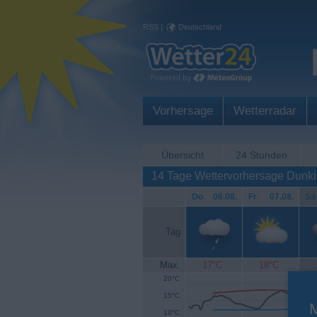
RSS
|
Deutschland
Vorhersage
Wetterradar
Übersicht
24 Stunden
14 Tage Wettervorhersage Dunki
Do
.
06.08.
Fr
.
07.08.
Sa
Tag
Max.
17°C
18°C
20°C
15°C
10°C