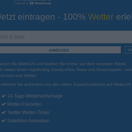
Jetzt eintragen - 100%
Wetter
erle
ur
Tiefsttemperatur
Aktuelle Temperatur
13°C
13°C
12°C
13°C
15°C
üb
utzen Sie Wetter24 und bleiben Sie immer auf dem neuesten Stand.
.
15.08.
So
.
16.08.
Mo
.
17.08.
Di
.
18.08.
Mi
.
19.08.
ir bieten Ihnen regelmäßig Zusatz-Infos, News und Gewinnspiele - imm
nd rund ums Wetter.
rofitieren Sie außerdem von den vielen Zusatzfunktionen auf Wetter24:
19°C
18°C
18°C
19°C
19°C
14-Tage-Wettervorhersage
Wetter-Favoriten
Twitter Wetter-Ticker
Satelliten-Animation