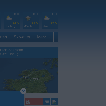
0
18:00
18:00
18:00
C
22°C
23°C
25°C
Hamburg
München
Köln
rten
Skiwetter
Mehr
rschlagsradar
8.2026 - 13:15 (IST)
Dunkineely