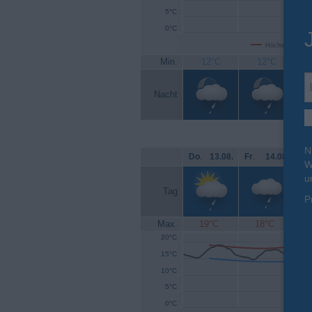
5°C
0°C
Höchsttemperat
Min.
12°C
12°C
Nacht
N
Do
.
13.08.
Fr
.
14.08.
Sa
W
u
Tag
P
Max.
19°C
18°C
20°C
15°C
10°C
5°C
0°C