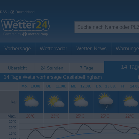
RSS
|
Deutschland
Vorhersage
Wetterradar
Wetter-News
Warnunge
14 Tag
Übersicht
24 Stunden
7 Tage
14 Tage Wettervorhersage Castlebellingham
Mo
.
10.08.
Di
.
11.08.
Mi
.
12.08.
Do
.
13.08.
Fr
.
14.08
Tag
Max.
20°C
23°C
25°C
25°C
22°C
25°C
20°C
15°C