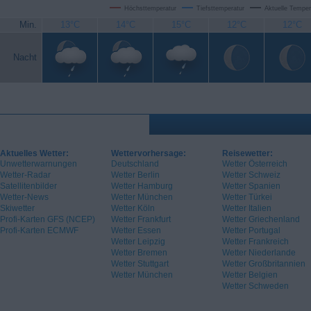
Höchsttemperatur
Tiefsttemperatur
Aktuelle Temper
Min.
13°C
14°C
15°C
12°C
12°C
Nacht
Aktuelles Wetter:
Wettervorhersage:
Reisewetter:
Unwetterwarnungen
Deutschland
Wetter Österreich
Wetter-Radar
Wetter Berlin
Wetter Schweiz
Satellitenbilder
Wetter Hamburg
Wetter Spanien
Wetter-News
Wetter München
Wetter Türkei
Skiwetter
Wetter Köln
Wetter Italien
Profi-Karten GFS (NCEP)
Wetter Frankfurt
Wetter Griechenland
Profi-Karten ECMWF
Wetter Essen
Wetter Portugal
Wetter Leipzig
Wetter Frankreich
Wetter Bremen
Wetter Niederlande
Wetter Stuttgart
Wetter Großbritannien
Wetter München
Wetter Belgien
Wetter Schweden