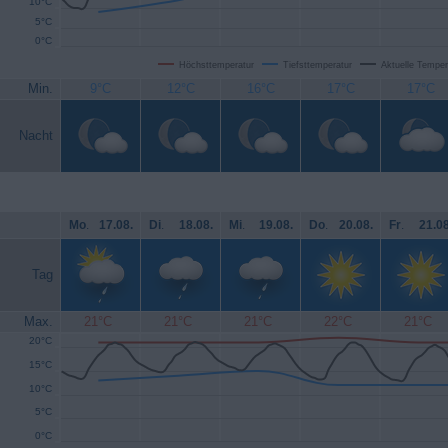
10°C
5°C
0°C
Höchsttemperatur
Tiefsttemperatur
Aktuelle Temper
Min.
9°C
12°C
16°C
17°C
17°C
Nacht
Mo
.
17.08.
Di
.
18.08.
Mi
.
19.08.
Do
.
20.08.
Fr
.
21.08
Tag
Max.
21°C
21°C
21°C
22°C
21°C
20°C
15°C
10°C
5°C
0°C