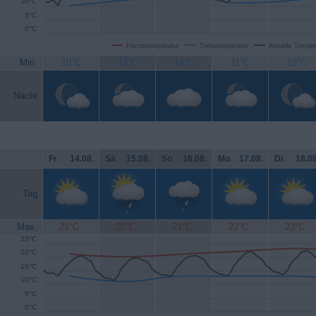
10°C
5°C
0°C
Höchsttemperatur
Tiefsttemperatur
Aktuelle Temper
Min.
10°C
12°C
14°C
11°C
12°C
Nacht
Fr
.
14.08.
Sa
.
15.08.
So
.
16.08.
Mo
.
17.08.
Di
.
18.08
Tag
Max.
21°C
20°C
21°C
22°C
23°C
25°C
20°C
15°C
10°C
5°C
0°C