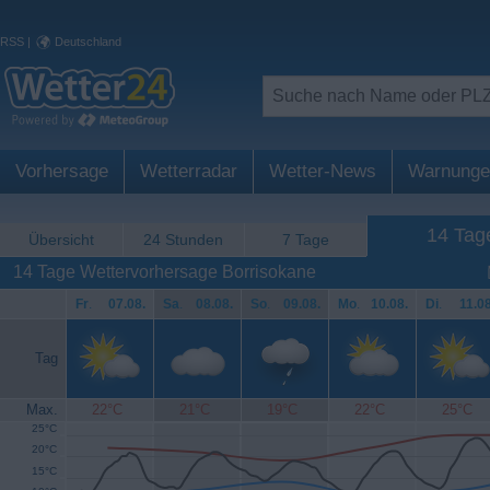
RSS
|
Deutschland
Vorhersage
Wetterradar
Wetter-News
Warnunge
14 Tag
Übersicht
24 Stunden
7 Tage
14 Tage Wettervorhersage Borrisokane
Fr
.
07.08.
Sa
.
08.08.
So
.
09.08.
Mo
.
10.08.
Di
.
11.08
Tag
Max.
22°C
21°C
19°C
22°C
25°C
25°C
20°C
15°C