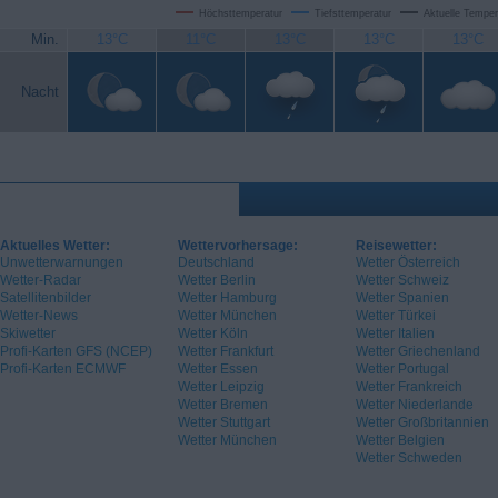
Höchsttemperatur
Tiefsttemperatur
Aktuelle Temper
Min.
13°C
11°C
13°C
13°C
13°C
Nacht
Aktuelles Wetter:
Wettervorhersage:
Reisewetter:
Unwetterwarnungen
Deutschland
Wetter Österreich
Wetter-Radar
Wetter Berlin
Wetter Schweiz
Satellitenbilder
Wetter Hamburg
Wetter Spanien
Wetter-News
Wetter München
Wetter Türkei
Skiwetter
Wetter Köln
Wetter Italien
Profi-Karten GFS (NCEP)
Wetter Frankfurt
Wetter Griechenland
Profi-Karten ECMWF
Wetter Essen
Wetter Portugal
Wetter Leipzig
Wetter Frankreich
Wetter Bremen
Wetter Niederlande
Wetter Stuttgart
Wetter Großbritannien
Wetter München
Wetter Belgien
Wetter Schweden