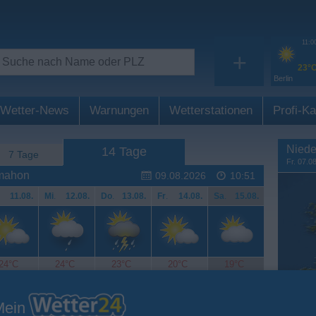
11:0
+
23°
Berlin
Wetter-News
Warnungen
Wetterstationen
Profi-Ka
Niede
14 Tage
7 Tage
Fr. 07.0
ymahon
09.08.2026
10:51
11.08.
Mi
.
12.08.
Do
.
13.08.
Fr
.
14.08.
Sa
.
15.08.
24°C
24°C
23°C
20°C
19°C
Mein