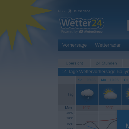
RSS
|
Deutschland
Vorhersage
Wetterradar
Übersicht
24 Stunden
14 Tage Wettervorhersage Ball
So
.
09.08.
Mo
.
10.08.
Di
.
Tag
Max.
19°C
20°C
25°C
20°C
15°C