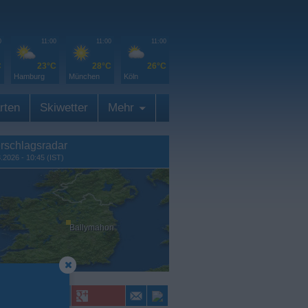
0
11:00
11:00
11:00
C
23°C
28°C
26°C
Hamburg
München
Köln
rten
Skiwetter
Mehr
rschlagsradar
8.2026 - 10:45 (IST)
Ballymahon