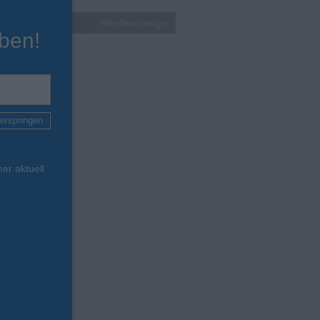
Werbeanzeige
ben!
erspringen
er aktuell