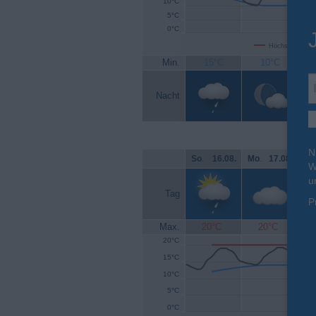
10°C
5°C
0°C
Höchsttemperat
Min.
15°C
10°C
Nacht
N
So
.
16.08.
Mo
.
17.08.
Di
.
W
u
Tag
P
Max.
20°C
20°C
20°C
15°C
10°C
5°C
0°C