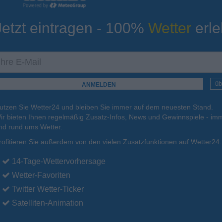
Jetzt eintragen - 100%
Wetter
erle
ur
Tiefsttemperatur
Aktuelle Temperatur
11°C
15°C
17°C
15°C
12°C
üb
utzen Sie Wetter24 und bleiben Sie immer auf dem neuesten Stand.
18.08.
Mi
.
19.08.
Do
.
20.08.
Fr
.
21.08.
Sa
.
22.08.
ir bieten Ihnen regelmäßig Zusatz-Infos, News und Gewinnspiele - imm
nd rund ums Wetter.
rofitieren Sie außerdem von den vielen Zusatzfunktionen auf Wetter24:
20°C
21°C
20°C
21°C
21°C
14-Tage-Wettervorhersage
Wetter-Favoriten
Twitter Wetter-Ticker
Satelliten-Animation