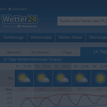
RSS
|
Deutschland
Vorhersage
Wetterradar
Wetter-News
Warnunge
14 Tag
Übersicht
24 Stunden
7 Tage
14 Tage Wettervorhersage Torquay
Fr
.
07.08.
Sa
.
08.08.
So
.
09.08.
Mo
.
10.08.
Di
.
11.08
Tag
Max.
22°C
22°C
26°C
26°C
24°C
25°C
20°C
15°C