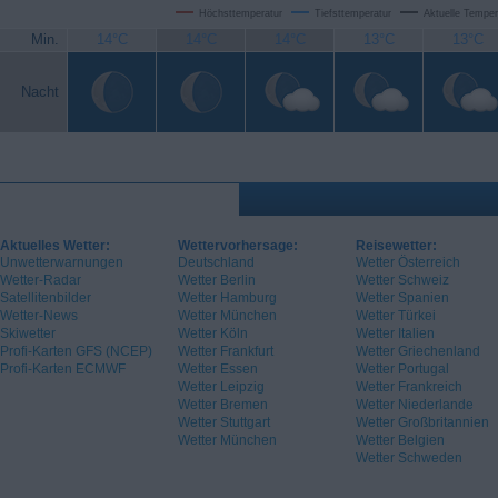
Höchsttemperatur
Tiefsttemperatur
Aktuelle Temper
Min.
14°C
14°C
14°C
13°C
13°C
Nacht
Aktuelles Wetter:
Wettervorhersage:
Reisewetter:
Unwetterwarnungen
Deutschland
Wetter Österreich
Wetter-Radar
Wetter Berlin
Wetter Schweiz
Satellitenbilder
Wetter Hamburg
Wetter Spanien
Wetter-News
Wetter München
Wetter Türkei
Skiwetter
Wetter Köln
Wetter Italien
Profi-Karten GFS (NCEP)
Wetter Frankfurt
Wetter Griechenland
Profi-Karten ECMWF
Wetter Essen
Wetter Portugal
Wetter Leipzig
Wetter Frankreich
Wetter Bremen
Wetter Niederlande
Wetter Stuttgart
Wetter Großbritannien
Wetter München
Wetter Belgien
Wetter Schweden