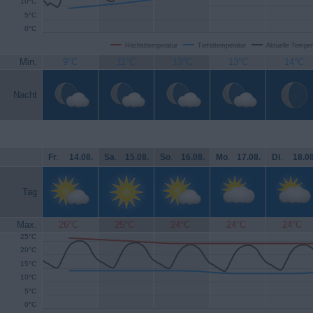
10°C
5°C
0°C
Höchsttemperatur
Tiefsttemperatur
Aktuelle Temper
Min.
9°C
11°C
13°C
13°C
14°C
Nacht
Fr
.
14.08.
Sa
.
15.08.
So
.
16.08.
Mo
.
17.08.
Di
.
18.08
Tag
Max.
26°C
25°C
24°C
24°C
24°C
25°C
20°C
15°C
10°C
5°C
0°C