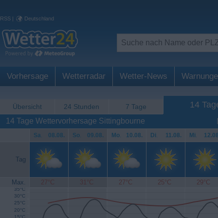
RSS
|
Deutschland
Vorhersage
Wetterradar
Wetter-News
Warnunge
14 Tag
Übersicht
24 Stunden
7 Tage
14 Tage Wettervorhersage Sittingbourne
Sa
.
08.08.
So
.
09.08.
Mo
.
10.08.
Di
.
11.08.
Mi
.
12.08
Tag
Max.
27°C
31°C
27°C
25°C
29°C
35°C
30°C
25°C
20°C
15°C