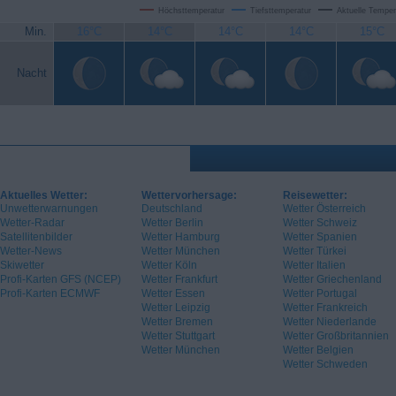
Höchsttemperatur
Tiefsttemperatur
Aktuelle Temper
Min.
16°C
14°C
14°C
14°C
15°C
Nacht
Aktuelles Wetter:
Wettervorhersage:
Reisewetter:
Unwetterwarnungen
Deutschland
Wetter Österreich
Wetter-Radar
Wetter Berlin
Wetter Schweiz
Satellitenbilder
Wetter Hamburg
Wetter Spanien
Wetter-News
Wetter München
Wetter Türkei
Skiwetter
Wetter Köln
Wetter Italien
Profi-Karten GFS (NCEP)
Wetter Frankfurt
Wetter Griechenland
Profi-Karten ECMWF
Wetter Essen
Wetter Portugal
Wetter Leipzig
Wetter Frankreich
Wetter Bremen
Wetter Niederlande
Wetter Stuttgart
Wetter Großbritannien
Wetter München
Wetter Belgien
Wetter Schweden