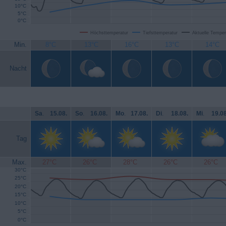
10°C
5°C
0°C
Höchsttemperatur
Tiefsttemperatur
Aktuelle Temper
Min.
8°C
13°C
16°C
13°C
14°C
Nacht
Sa
.
15.08.
So
.
16.08.
Mo
.
17.08.
Di
.
18.08.
Mi
.
19.08
Tag
Max.
27°C
26°C
28°C
26°C
26°C
30°C
25°C
20°C
15°C
10°C
5°C
0°C