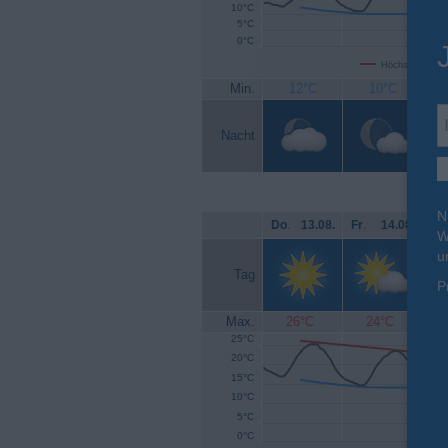
10°C
5°C
0°C
Höchsttemperat
Min.
12°C
10°C
Nacht
N
Do
.
13.08.
Fr
.
14.08.
Sa
W
u
Tag
P
Max.
26°C
24°C
25°C
20°C
15°C
10°C
5°C
0°C