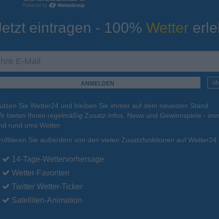
Jetzt eintragen - 100%
Wetter
erle
ur
Tiefsttemperatur
Aktuelle Temperatur
10°C
14°C
13°C
12°C
14°C
üb
utzen Sie Wetter24 und bleiben Sie immer auf dem neuesten Stand.
.
15.08.
So
.
16.08.
Mo
.
17.08.
Di
.
18.08.
Mi
.
19.08.
ir bieten Ihnen regelmäßig Zusatz-Infos, News und Gewinnspiele - imm
nd rund ums Wetter.
rofitieren Sie außerdem von den vielen Zusatzfunktionen auf Wetter24:
22°C
21°C
23°C
22°C
21°C
14-Tage-Wettervorhersage
Wetter-Favoriten
Twitter Wetter-Ticker
Satelliten-Animation