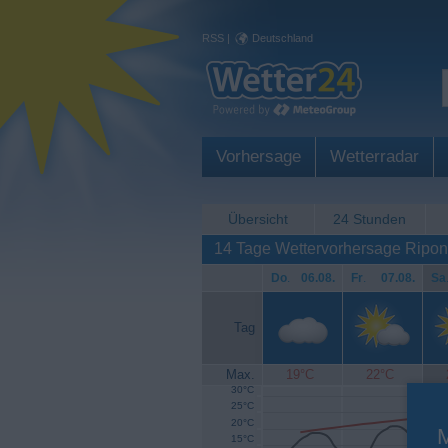
RSS
|
Deutschland
Vorhersage
Wetterradar
Übersicht
24 Stunden
14 Tage Wettervorhersage Ripon
Do
.
06.08.
Fr
.
07.08.
Sa
Tag
Max.
19°C
22°C
30°C
25°C
20°C
15°C