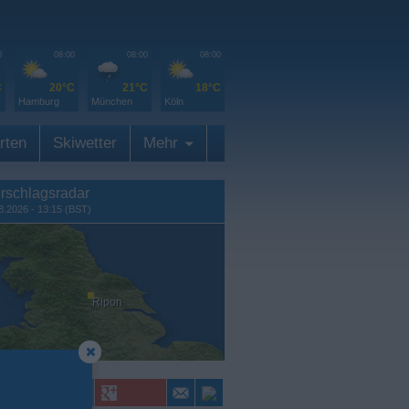
0
08:00
08:00
08:00
C
20°C
21°C
18°C
Hamburg
München
Köln
rten
Skiwetter
Mehr
rschlagsradar
8.2026 - 13:15 (BST)
Ripon