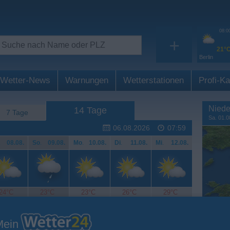
08:0
+
21°
Berlin
Wetter-News
Warnungen
Wetterstationen
Profi-Ka
Niede
14 Tage
7 Tage
Sa. 01.0
06.08.2026
07:59
.
08.08.
So
.
09.08.
Mo
.
10.08.
Di
.
11.08.
Mi
.
12.08.
24°C
23°C
23°C
26°C
29°C
Mein