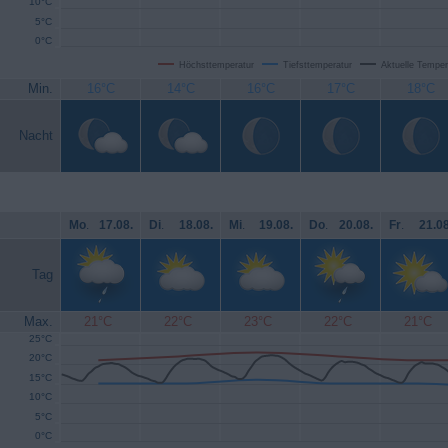
10°C
5°C
0°C
Höchsttemperatur
Tiefsttemperatur
Aktuelle Temper
Min.
16°C
14°C
16°C
17°C
18°C
Nacht
Mo
.
17.08.
Di
.
18.08.
Mi
.
19.08.
Do
.
20.08.
Fr
.
21.08
Tag
Max.
21°C
22°C
23°C
22°C
21°C
25°C
20°C
15°C
10°C
5°C
0°C