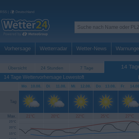
RSS
|
Deutschland
Vorhersage
Wetterradar
Wetter-News
Warnunge
14 Tag
Übersicht
24 Stunden
7 Tage
14 Tage Wettervorhersage Lowestoft
Mo
.
10.08.
Di
.
11.08.
Mi
.
12.08.
Do
.
13.08.
Fr
.
14.08
Tag
Max.
21°C
20°C
22°C
25°C
27°C
25°C
20°C
15°C