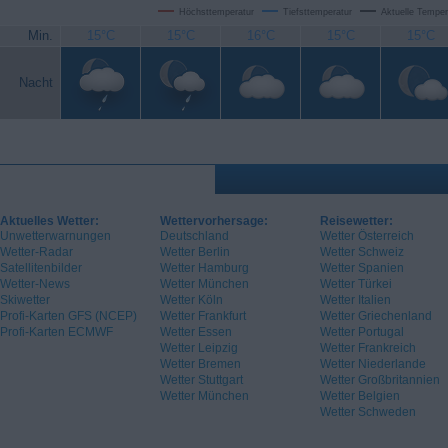
Höchsttemperatur
Tiefsttemperatur
Aktuelle Temper
Min.
15°C
15°C
16°C
15°C
15°C
Nacht
Aktuelles Wetter:
Wettervorhersage:
Reisewetter:
Unwetterwarnungen
Deutschland
Wetter Österreich
Wetter-Radar
Wetter Berlin
Wetter Schweiz
Satellitenbilder
Wetter Hamburg
Wetter Spanien
Wetter-News
Wetter München
Wetter Türkei
Skiwetter
Wetter Köln
Wetter Italien
Profi-Karten GFS (NCEP)
Wetter Frankfurt
Wetter Griechenland
Profi-Karten ECMWF
Wetter Essen
Wetter Portugal
Wetter Leipzig
Wetter Frankreich
Wetter Bremen
Wetter Niederlande
Wetter Stuttgart
Wetter Großbritannien
Wetter München
Wetter Belgien
Wetter Schweden