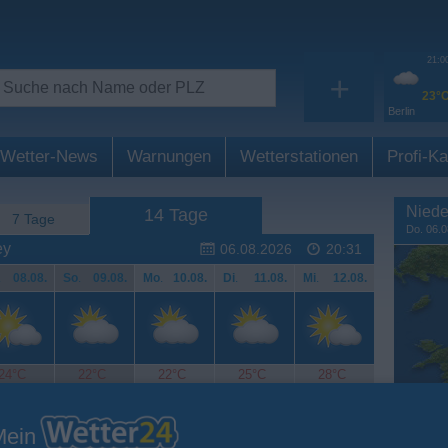
21:0
+
23°
Berlin
Wetter-News
Warnungen
Wetterstationen
Profi-Ka
Niede
14 Tage
7 Tage
Do. 06.0
ey
06.08.2026
20:31
.
08.08.
So
.
09.08.
Mo
.
10.08.
Di
.
11.08.
Mi
.
12.08.
24°C
22°C
22°C
25°C
28°C
Mein