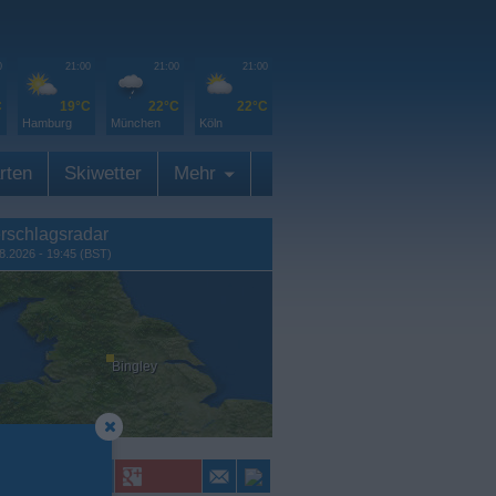
0
21:00
21:00
21:00
C
19°C
22°C
22°C
Hamburg
München
Köln
rten
Skiwetter
Mehr
rschlagsradar
8.2026 - 19:45 (BST)
Bingley