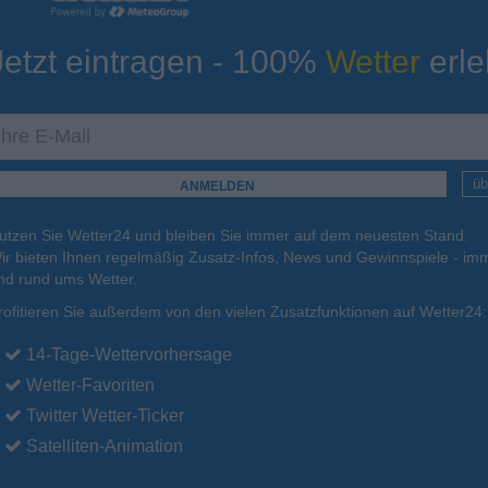
Jetzt eintragen - 100%
Wetter
erle
ur
Tiefsttemperatur
Aktuelle Temperatur
10°C
14°C
13°C
12°C
15°C
üb
utzen Sie Wetter24 und bleiben Sie immer auf dem neuesten Stand.
.
15.08.
So
.
16.08.
Mo
.
17.08.
Di
.
18.08.
Mi
.
19.08.
ir bieten Ihnen regelmäßig Zusatz-Infos, News und Gewinnspiele - imm
nd rund ums Wetter.
rofitieren Sie außerdem von den vielen Zusatzfunktionen auf Wetter24:
22°C
22°C
22°C
21°C
21°C
14-Tage-Wettervorhersage
Wetter-Favoriten
Twitter Wetter-Ticker
Satelliten-Animation