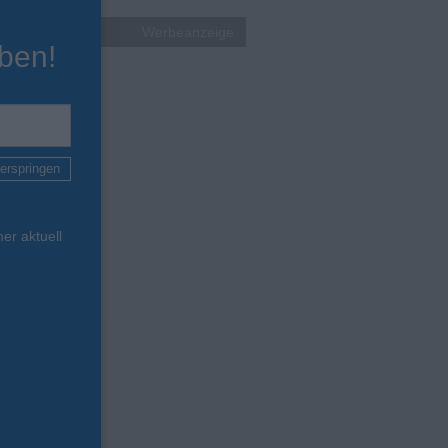
Werbeanzeige
ben!
erspringen
er aktuell