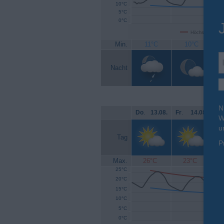
10°C
5°C
0°C
Höchsttemperat
Min.
11°C
10°C
Nacht
N
Do
.
13.08.
Fr
.
14.08.
Sa
W
u
Tag
P
Max.
26°C
23°C
25°C
20°C
15°C
10°C
5°C
0°C