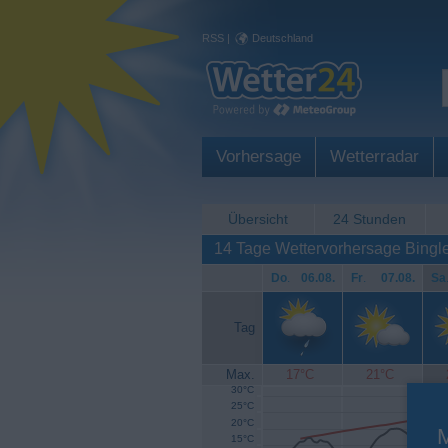
RSS
|
Deutschland
Vorhersage
Wetterradar
Übersicht
24 Stunden
14 Tage Wettervorhersage Bingl
Do
.
06.08.
Fr
.
07.08.
Sa
Tag
Max.
17°C
21°C
30°C
25°C
20°C
15°C