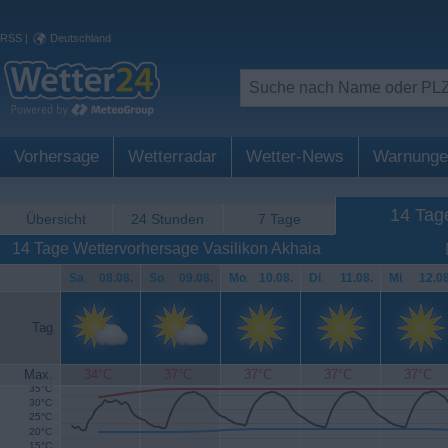
RSS
|
Deutschland
Vorhersage
Wetterradar
Wetter-News
Warnunge
14 Tag
Übersicht
24 Stunden
7 Tage
14 Tage Wettervorhersage Vasilikon Akhaia
Sa
.
08.08.
So
.
09.08.
Mo
.
10.08.
Di
.
11.08.
Mi
.
12.08
Tag
Max.
34°C
37°C
37°C
37°C
37°C
35°C
30°C
25°C
20°C
15°C