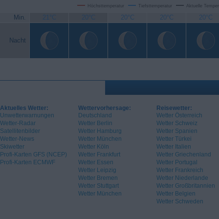
Höchsttemperatur
Tiefsttemperatur
Aktuelle Temper
Min.
21°C
20°C
20°C
20°C
20°C
Nacht
Aktuelles Wetter:
Wettervorhersage:
Reisewetter:
Unwetterwarnungen
Deutschland
Wetter Österreich
Wetter-Radar
Wetter Berlin
Wetter Schweiz
Satellitenbilder
Wetter Hamburg
Wetter Spanien
Wetter-News
Wetter München
Wetter Türkei
Skiwetter
Wetter Köln
Wetter Italien
Profi-Karten GFS (NCEP)
Wetter Frankfurt
Wetter Griechenland
Profi-Karten ECMWF
Wetter Essen
Wetter Portugal
Wetter Leipzig
Wetter Frankreich
Wetter Bremen
Wetter Niederlande
Wetter Stuttgart
Wetter Großbritannien
Wetter München
Wetter Belgien
Wetter Schweden