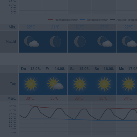
15°C
10°C
5°C
0°C
Höchsttemperatur
Tiefsttemperatur
Aktuelle Temper
Min.
22°C
21°C
21°C
23°C
22°C
Nacht
Do
.
13.08.
Fr
.
14.08.
Sa
.
15.08.
So
.
16.08.
Mo
.
17.08
Tag
Max.
38°C
35°C
35°C
35°C
34°C
40°C
35°C
30°C
25°C
20°C
15°C
10°C
5°C
0°C