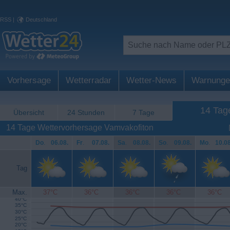
RSS
|
Deutschland
Vorhersage
Wetterradar
Wetter-News
Warnunge
14 Tag
Übersicht
24 Stunden
7 Tage
14 Tage Wettervorhersage Vamvakofiton
Do
.
06.08.
Fr
.
07.08.
Sa
.
08.08.
So
.
09.08.
Mo
.
10.08
Tag
Max.
37°C
36°C
36°C
36°C
36°C
40°C
35°C
30°C
25°C
20°C