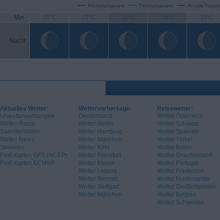
Höchsttemperatur
Tiefsttemperatur
Aktuelle Temper
Min.
21°C
21°C
20°C
19°C
19°C
Nacht
Aktuelles Wetter:
Wettervorhersage:
Reisewetter:
Unwetterwarnungen
Deutschland
Wetter Österreich
Wetter-Radar
Wetter Berlin
Wetter Schweiz
Satellitenbilder
Wetter Hamburg
Wetter Spanien
Wetter-News
Wetter München
Wetter Türkei
Skiwetter
Wetter Köln
Wetter Italien
Profi-Karten GFS (NCEP)
Wetter Frankfurt
Wetter Griechenland
Profi-Karten ECMWF
Wetter Essen
Wetter Portugal
Wetter Leipzig
Wetter Frankreich
Wetter Bremen
Wetter Niederlande
Wetter Stuttgart
Wetter Großbritannien
Wetter München
Wetter Belgien
Wetter Schweden