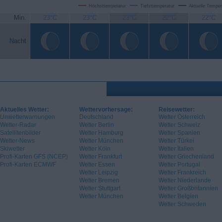
Höchsttemperatur
Tiefsttemperatur
Aktuelle Temper
Min.
23°C
23°C
23°C
22°C
22°C
Nacht
Aktuelles Wetter:
Wettervorhersage:
Reisewetter:
Unwetterwarnungen
Deutschland
Wetter Österreich
Wetter-Radar
Wetter Berlin
Wetter Schweiz
Satellitenbilder
Wetter Hamburg
Wetter Spanien
Wetter-News
Wetter München
Wetter Türkei
Skiwetter
Wetter Köln
Wetter Italien
Profi-Karten GFS (NCEP)
Wetter Frankfurt
Wetter Griechenland
Profi-Karten ECMWF
Wetter Essen
Wetter Portugal
Wetter Leipzig
Wetter Frankreich
Wetter Bremen
Wetter Niederlande
Wetter Stuttgart
Wetter Großbritannien
Wetter München
Wetter Belgien
Wetter Schweden