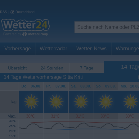
RSS
|
Deutschland
Vorhersage
Wetterradar
Wetter-News
Warnunge
14 Tag
Übersicht
24 Stunden
7 Tage
14 Tage Wettervorhersage Sitia Kriti
Do
.
06.08.
Fr
.
07.08.
Sa
.
08.08.
So
.
09.08.
Mo
.
10.08
Tag
Max.
30°C
31°C
31°C
30°C
30°C
30°C
25°C
20°C
15°C