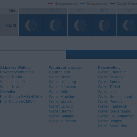
Höchsttemperatur
Tiefsttemperatur
Aktuelle Temper
Min.
21°C
20°C
20°C
20°C
20°C
Nacht
Aktuelles Wetter:
Wettervorhersage:
Reisewetter:
Unwetterwarnungen
Deutschland
Wetter Österreich
Wetter-Radar
Wetter Berlin
Wetter Schweiz
Satellitenbilder
Wetter Hamburg
Wetter Spanien
Wetter-News
Wetter München
Wetter Türkei
Skiwetter
Wetter Köln
Wetter Italien
Profi-Karten GFS (NCEP)
Wetter Frankfurt
Wetter Griechenland
Profi-Karten ECMWF
Wetter Essen
Wetter Portugal
Wetter Leipzig
Wetter Frankreich
Wetter Bremen
Wetter Niederlande
Wetter Stuttgart
Wetter Großbritannien
Wetter München
Wetter Belgien
Wetter Schweden