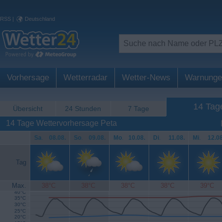
RSS
|
Deutschland
Vorhersage
Wetterradar
Wetter-News
Warnunge
14 Tag
Übersicht
24 Stunden
7 Tage
14 Tage Wettervorhersage Peta
Sa
.
08.08.
So
.
09.08.
Mo
.
10.08.
Di
.
11.08.
Mi
.
12.08
Tag
Max.
38°C
38°C
38°C
38°C
39°C
40°C
35°C
30°C
25°C
20°C