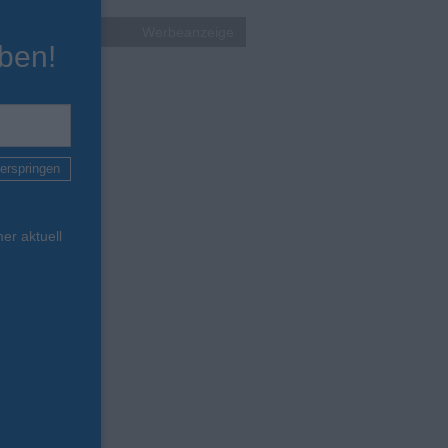
Werbeanzeige
ben!
erspringen
er aktuell