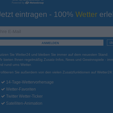
Jetzt eintragen - 100%
Wetter
erle
ur
Tiefsttemperatur
Aktuelle Temperatur
25°C
25°C
24°C
24°C
24°C
üb
utzen Sie Wetter24 und bleiben Sie immer auf dem neuesten Stand.
.
16.08.
Mo
.
17.08.
Di
.
18.08.
Mi
.
19.08.
Do
.
20.08.
ir bieten Ihnen regelmäßig Zusatz-Infos, News und Gewinnspiele - imm
nd rund ums Wetter.
rofitieren Sie außerdem von den vielen Zusatzfunktionen auf Wetter24:
34°C
33°C
33°C
33°C
33°C
14-Tage-Wettervorhersage
Wetter-Favoriten
Twitter Wetter-Ticker
Satelliten-Animation