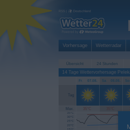
RSS
|
Deutschland
Vorhersage
Wetterradar
Übersicht
24 Stunden
14 Tage Wettervorhersage Pelek
Fr
.
07.08.
Sa
.
08.08.
So
Tag
Max.
35°C
35°C
35°C
30°C
25°C
20°C
15°C