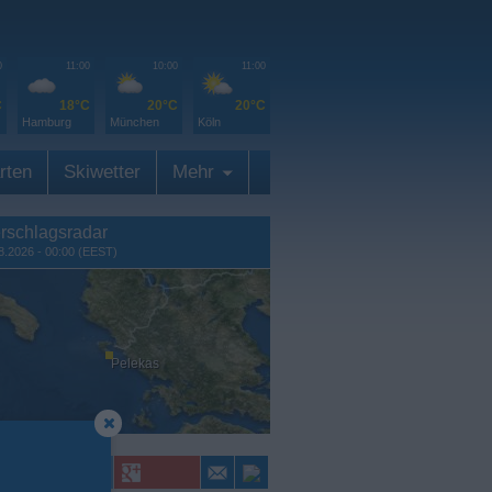
0
11:00
10:00
11:00
C
18°C
20°C
20°C
Hamburg
München
Köln
rten
Skiwetter
Mehr
rschlagsradar
8.2026 - 00:00 (EEST)
Pelekas