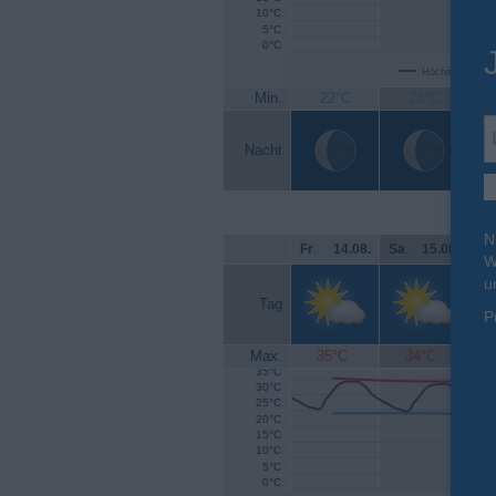
10°C
5°C
0°C
Höchsttemperat
Min.
22°C
23°C
Nacht
N
Fr
.
14.08.
Sa
.
15.08.
So
W
u
Tag
P
Max.
35°C
34°C
35°C
30°C
25°C
20°C
15°C
10°C
5°C
0°C