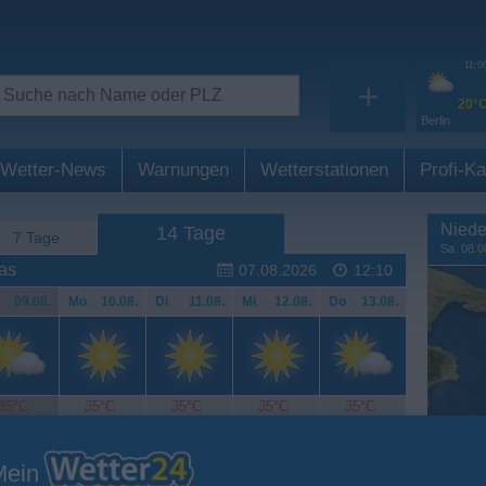
11:0
+
20°
Berlin
Wetter-News
Warnungen
Wetterstationen
Profi-Ka
Niede
14 Tage
7 Tage
Sa. 08.0
as
07.08.2026
12:10
.
09.08.
Mo
.
10.08.
Di
.
11.08.
Mi
.
12.08.
Do
.
13.08.
35°C
35°C
35°C
35°C
35°C
Mein