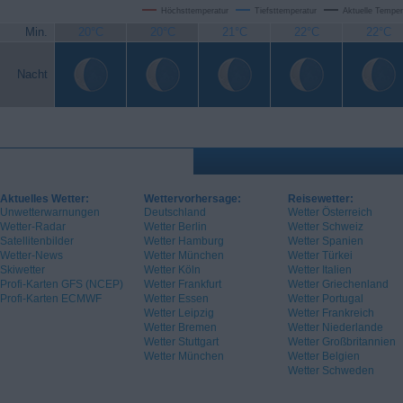
Höchsttemperatur
Tiefsttemperatur
Aktuelle Temper
Min.
20°C
20°C
21°C
22°C
22°C
Nacht
Aktuelles Wetter:
Wettervorhersage:
Reisewetter:
Unwetterwarnungen
Deutschland
Wetter Österreich
Wetter-Radar
Wetter Berlin
Wetter Schweiz
Satellitenbilder
Wetter Hamburg
Wetter Spanien
Wetter-News
Wetter München
Wetter Türkei
Skiwetter
Wetter Köln
Wetter Italien
Profi-Karten GFS (NCEP)
Wetter Frankfurt
Wetter Griechenland
Profi-Karten ECMWF
Wetter Essen
Wetter Portugal
Wetter Leipzig
Wetter Frankreich
Wetter Bremen
Wetter Niederlande
Wetter Stuttgart
Wetter Großbritannien
Wetter München
Wetter Belgien
Wetter Schweden