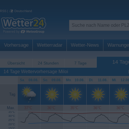
RSS
|
Deutschland
Vorhersage
Wetterradar
Wetter-News
Warnunge
14 Tag
Übersicht
24 Stunden
7 Tage
14 Tage Wettervorhersage Miloi
Sa
.
08.08.
So
.
09.08.
Mo
.
10.08.
Di
.
11.08.
Mi
.
12.08
Tag
Max.
37°C
36°C
35°C
36°C
36°C
35°C
30°C
25°C
20°C
15°C