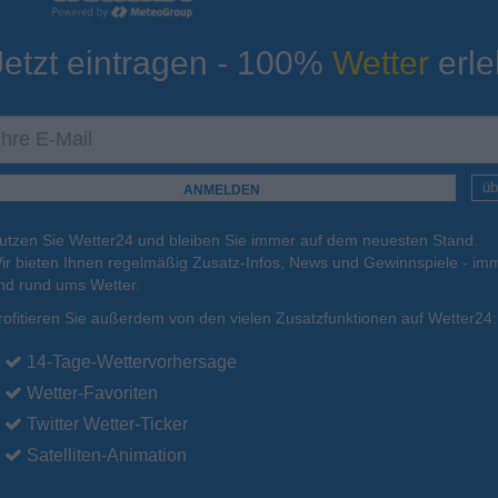
Jetzt eintragen - 100%
Wetter
erle
ur
Tiefsttemperatur
Aktuelle Temperatur
21°C
22°C
22°C
21°C
20°C
üb
utzen Sie Wetter24 und bleiben Sie immer auf dem neuesten Stand.
.
15.08.
So
.
16.08.
Mo
.
17.08.
Di
.
18.08.
Mi
.
19.08.
ir bieten Ihnen regelmäßig Zusatz-Infos, News und Gewinnspiele - imm
nd rund ums Wetter.
rofitieren Sie außerdem von den vielen Zusatzfunktionen auf Wetter24:
34°C
33°C
33°C
33°C
32°C
14-Tage-Wettervorhersage
Wetter-Favoriten
Twitter Wetter-Ticker
Satelliten-Animation