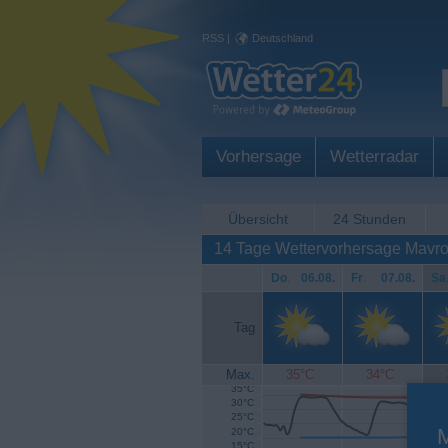
RSS
|
Deutschland
Vorhersage
Wetterradar
Übersicht
24 Stunden
14 Tage Wettervorhersage Mavr
Do
.
06.08.
Fr
.
07.08.
Sa
Tag
Max.
35°C
34°C
35°C
30°C
25°C
20°C
15°C