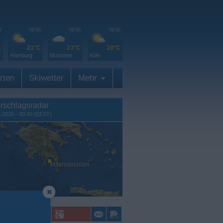
0
09:00
09:00
09:00
C
21°C
23°C
19°C
Hamburg
München
Köln
rten
Skiwetter
Mehr
rschlagsradar
8.2026 - 00:00 (EEST)
Mavrovounion