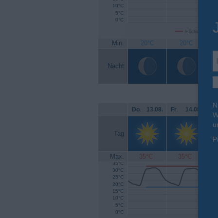
10°C
5°C
0°C
Höchsttemperat
Min.
20°C
20°C
Nacht
N
Do
.
13.08.
Fr
.
14.08.
Sa
W
u
Tag
P
Max.
35°C
35°C
35°C
30°C
25°C
20°C
15°C
10°C
5°C
0°C