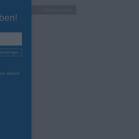
Werbeanzeige
ben!
erspringen
er aktuell