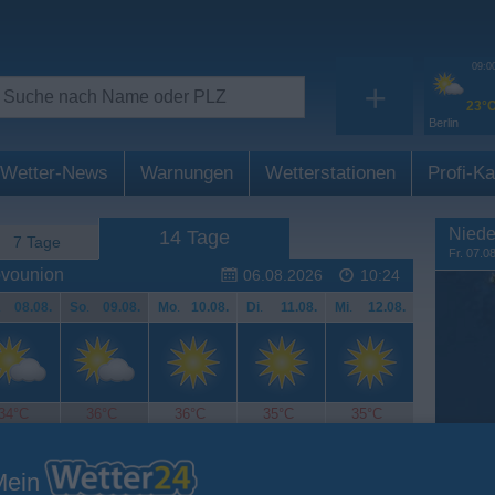
09:0
+
23°
Berlin
Wetter-News
Warnungen
Wetterstationen
Profi-Ka
Niede
14 Tage
7 Tage
Fr. 07.0
ovounion
06.08.2026
10:24
.
08.08.
So
.
09.08.
Mo
.
10.08.
Di
.
11.08.
Mi
.
12.08.
34°C
36°C
36°C
35°C
35°C
Mein