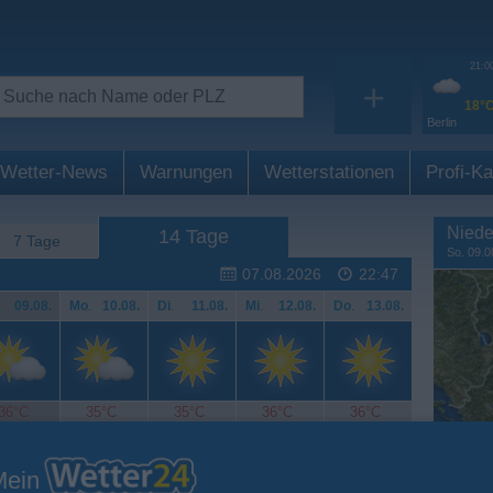
21:0
+
18°
Berlin
Wetter-News
Warnungen
Wetterstationen
Profi-Ka
Niede
14 Tage
7 Tage
So. 09.0
07.08.2026
22:47
.
09.08.
Mo
.
10.08.
Di
.
11.08.
Mi
.
12.08.
Do
.
13.08.
36°C
35°C
35°C
36°C
36°C
Mein