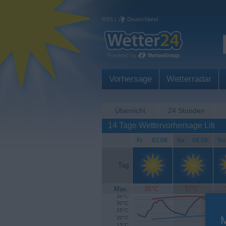
RSS
|
Deutschland
Vorhersage
Wetterradar
Übersicht
24 Stunden
14 Tage Wettervorhersage Liti
Fr
.
07.08.
Sa
.
08.08.
So
Tag
Max.
35°C
37°C
35°C
30°C
25°C
20°C
15°C