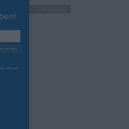
Werbeanzeige
ben!
erspringen
er aktuell