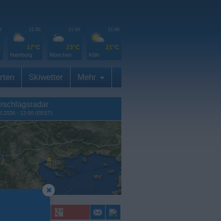
0
21:00
21:00
21:00
C
17°C
23°C
21°C
Hamburg
München
Köln
rten
Skiwetter
Mehr
rschlagsradar
8.2026 - 12:00 (EEST)
Liti