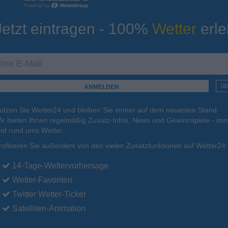
Jetzt eintragen - 100%
Wetter
erle
ur
Tiefsttemperatur
Aktuelle Temperatur
24°C
24°C
23°C
22°C
23°C
üb
utzen Sie Wetter24 und bleiben Sie immer auf dem neuesten Stand.
.
16.08.
Mo
.
17.08.
Di
.
18.08.
Mi
.
19.08.
Do
.
20.08.
ir bieten Ihnen regelmäßig Zusatz-Infos, News und Gewinnspiele - imm
nd rund ums Wetter.
rofitieren Sie außerdem von den vielen Zusatzfunktionen auf Wetter24:
33°C
33°C
34°C
34°C
33°C
14-Tage-Wettervorhersage
Wetter-Favoriten
Twitter Wetter-Ticker
Satelliten-Animation