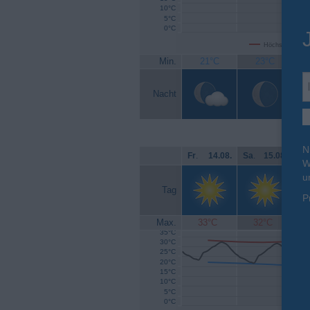
10°C
5°C
0°C
Höchsttemperat
Min.
21°C
23°C
Nacht
N
Fr
.
14.08.
Sa
.
15.08.
So
W
u
Tag
P
Max.
33°C
32°C
35°C
30°C
25°C
20°C
15°C
10°C
5°C
0°C