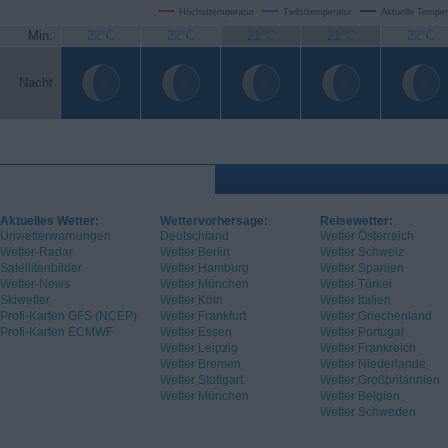
Höchsttemperatur
Tiefsttemperatur
Aktuelle Temper
Min.
22°C
22°C
21°C
21°C
22°C
Nacht
Aktuelles Wetter:
Wettervorhersage:
Reisewetter:
Unwetterwarnungen
Deutschland
Wetter Österreich
Wetter-Radar
Wetter Berlin
Wetter Schweiz
Satellitenbilder
Wetter Hamburg
Wetter Spanien
Wetter-News
Wetter München
Wetter Türkei
Skiwetter
Wetter Köln
Wetter Italien
Profi-Karten GFS (NCEP)
Wetter Frankfurt
Wetter Griechenland
Profi-Karten ECMWF
Wetter Essen
Wetter Portugal
Wetter Leipzig
Wetter Frankreich
Wetter Bremen
Wetter Niederlande
Wetter Stuttgart
Wetter Großbritannien
Wetter München
Wetter Belgien
Wetter Schweden