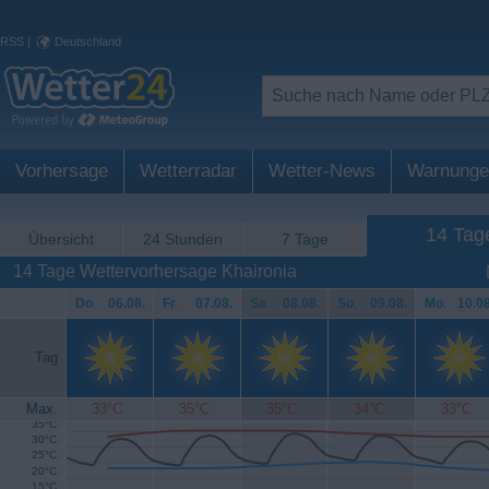
RSS
|
Deutschland
Vorhersage
Wetterradar
Wetter-News
Warnunge
14 Tag
Übersicht
24 Stunden
7 Tage
14 Tage Wettervorhersage Khaironia
Do
.
06.08.
Fr
.
07.08.
Sa
.
08.08.
So
.
09.08.
Mo
.
10.08
Tag
Max.
33°C
35°C
35°C
34°C
33°C
35°C
30°C
25°C
20°C
15°C