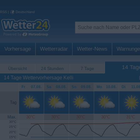
RSS
|
Deutschland
Vorhersage
Wetterradar
Wetter-News
Warnunge
14 Tag
Übersicht
24 Stunden
7 Tage
14 Tage Wettervorhersage Kelli
Fr
.
07.08.
Sa
.
08.08.
So
.
09.08.
Mo
.
10.08.
Di
.
11.08
Tag
Max.
30°C
30°C
30°C
30°C
31°C
30°C
25°C
20°C
15°C