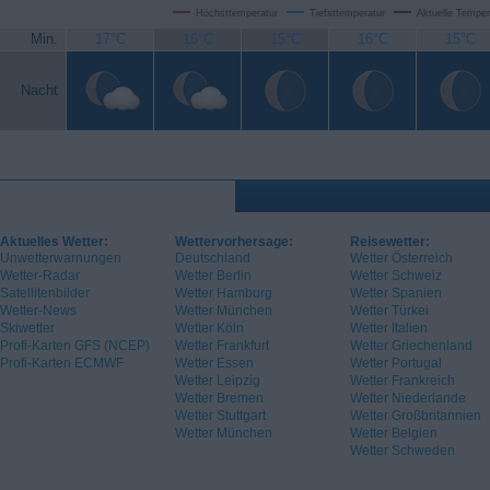
Höchsttemperatur
Tiefsttemperatur
Aktuelle Temper
Min.
17°C
16°C
15°C
16°C
15°C
Nacht
Aktuelles Wetter:
Wettervorhersage:
Reisewetter:
Unwetterwarnungen
Deutschland
Wetter Österreich
Wetter-Radar
Wetter Berlin
Wetter Schweiz
Satellitenbilder
Wetter Hamburg
Wetter Spanien
Wetter-News
Wetter München
Wetter Türkei
Skiwetter
Wetter Köln
Wetter Italien
Profi-Karten GFS (NCEP)
Wetter Frankfurt
Wetter Griechenland
Profi-Karten ECMWF
Wetter Essen
Wetter Portugal
Wetter Leipzig
Wetter Frankreich
Wetter Bremen
Wetter Niederlande
Wetter Stuttgart
Wetter Großbritannien
Wetter München
Wetter Belgien
Wetter Schweden