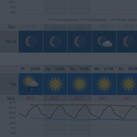
10°C
5°C
0°C
Höchsttemperatur
Tiefsttemperatur
Aktuelle Temper
Min.
17°C
17°C
17°C
17°C
17°C
Nacht
Fr
.
14.08.
Sa
.
15.08.
So
.
16.08.
Mo
.
17.08.
Di
.
18.08
Tag
Max.
30°C
30°C
30°C
30°C
29°C
30°C
25°C
20°C
15°C
10°C
5°C
0°C