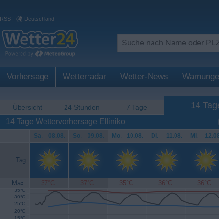
RSS
|
Deutschland
Vorhersage
Wetterradar
Wetter-News
Warnunge
14 Tag
Übersicht
24 Stunden
7 Tage
14 Tage Wettervorhersage Elliniko
Sa
.
08.08.
So
.
09.08.
Mo
.
10.08.
Di
.
11.08.
Mi
.
12.08
Tag
Max.
37°C
37°C
35°C
36°C
36°C
35°C
30°C
25°C
20°C
15°C