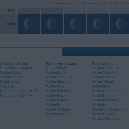
Höchsttemperatur
Tiefsttemperatur
Aktuelle Temper
Min.
23°C
23°C
24°C
24°C
24°C
Nacht
Aktuelles Wetter:
Wettervorhersage:
Reisewetter:
Unwetterwarnungen
Deutschland
Wetter Österreich
Wetter-Radar
Wetter Berlin
Wetter Schweiz
Satellitenbilder
Wetter Hamburg
Wetter Spanien
Wetter-News
Wetter München
Wetter Türkei
Skiwetter
Wetter Köln
Wetter Italien
Profi-Karten GFS (NCEP)
Wetter Frankfurt
Wetter Griechenland
Profi-Karten ECMWF
Wetter Essen
Wetter Portugal
Wetter Leipzig
Wetter Frankreich
Wetter Bremen
Wetter Niederlande
Wetter Stuttgart
Wetter Großbritannien
Wetter München
Wetter Belgien
Wetter Schweden