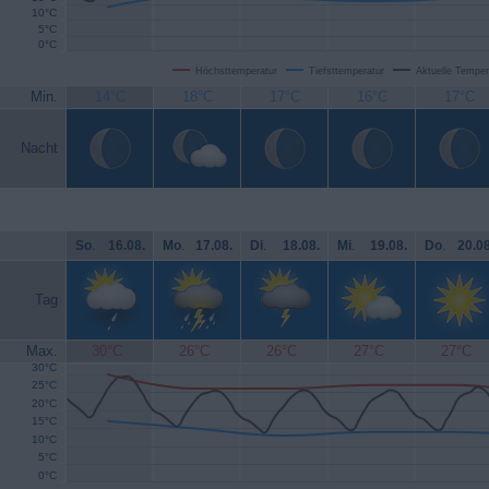
10°C
5°C
0°C
Höchsttemperatur
Tiefsttemperatur
Aktuelle Temper
Min.
14°C
18°C
17°C
16°C
17°C
Nacht
So
.
16.08.
Mo
.
17.08.
Di
.
18.08.
Mi
.
19.08.
Do
.
20.08
Tag
Max.
30°C
26°C
26°C
27°C
27°C
30°C
25°C
20°C
15°C
10°C
5°C
0°C