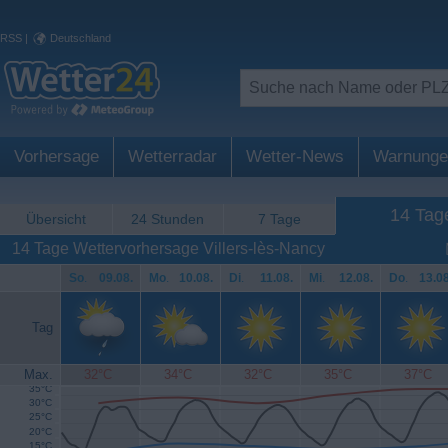
RSS
|
Deutschland
Vorhersage
Wetterradar
Wetter-News
Warnunge
14 Tag
Übersicht
24 Stunden
7 Tage
14 Tage Wettervorhersage Villers-lès-Nancy
So
.
09.08.
Mo
.
10.08.
Di
.
11.08.
Mi
.
12.08.
Do
.
13.08
Tag
Max.
32°C
34°C
32°C
35°C
37°C
35°C
30°C
25°C
20°C
15°C