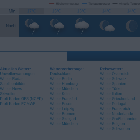
Höchsttemperatur
Tiefsttemperatur
Aktuelle Temper
Min.
17°C
15°C
13°C
14°C
14°C
Nacht
Aktuelles Wetter:
Wettervorhersage:
Reisewetter:
Unwetterwarnungen
Deutschland
Wetter Österreich
Wetter-Radar
Wetter Berlin
Wetter Schweiz
Satellitenbilder
Wetter Hamburg
Wetter Spanien
Wetter-News
Wetter München
Wetter Türkei
Skiwetter
Wetter Köln
Wetter Italien
Profi-Karten GFS (NCEP)
Wetter Frankfurt
Wetter Griechenland
Profi-Karten ECMWF
Wetter Essen
Wetter Portugal
Wetter Leipzig
Wetter Frankreich
Wetter Bremen
Wetter Niederlande
Wetter Stuttgart
Wetter Großbritannien
Wetter München
Wetter Belgien
Wetter Schweden