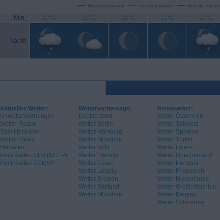
Höchsttemperatur
Tiefsttemperatur
Aktuelle Temper
Min.
17°C
16°C
16°C
17°C
17°C
Nacht
Aktuelles Wetter:
Wettervorhersage:
Reisewetter:
Unwetterwarnungen
Deutschland
Wetter Österreich
Wetter-Radar
Wetter Berlin
Wetter Schweiz
Satellitenbilder
Wetter Hamburg
Wetter Spanien
Wetter-News
Wetter München
Wetter Türkei
Skiwetter
Wetter Köln
Wetter Italien
Profi-Karten GFS (NCEP)
Wetter Frankfurt
Wetter Griechenland
Profi-Karten ECMWF
Wetter Essen
Wetter Portugal
Wetter Leipzig
Wetter Frankreich
Wetter Bremen
Wetter Niederlande
Wetter Stuttgart
Wetter Großbritannien
Wetter München
Wetter Belgien
Wetter Schweden