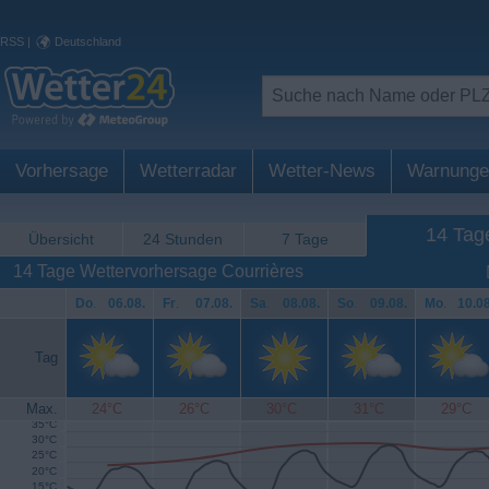
RSS
|
Deutschland
Vorhersage
Wetterradar
Wetter-News
Warnunge
14 Tag
Übersicht
24 Stunden
7 Tage
14 Tage Wettervorhersage Courrières
Do
.
06.08.
Fr
.
07.08.
Sa
.
08.08.
So
.
09.08.
Mo
.
10.08
Tag
Max.
24°C
26°C
30°C
31°C
29°C
35°C
30°C
25°C
20°C
15°C