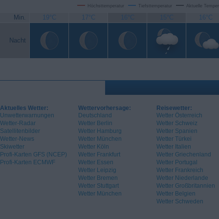
Höchsttemperatur
Tiefsttemperatur
Aktuelle Temper
Min.
19°C
17°C
16°C
15°C
16°C
Nacht
Aktuelles Wetter:
Wettervorhersage:
Reisewetter:
Unwetterwarnungen
Deutschland
Wetter Österreich
Wetter-Radar
Wetter Berlin
Wetter Schweiz
Satellitenbilder
Wetter Hamburg
Wetter Spanien
Wetter-News
Wetter München
Wetter Türkei
Skiwetter
Wetter Köln
Wetter Italien
Profi-Karten GFS (NCEP)
Wetter Frankfurt
Wetter Griechenland
Profi-Karten ECMWF
Wetter Essen
Wetter Portugal
Wetter Leipzig
Wetter Frankreich
Wetter Bremen
Wetter Niederlande
Wetter Stuttgart
Wetter Großbritannien
Wetter München
Wetter Belgien
Wetter Schweden