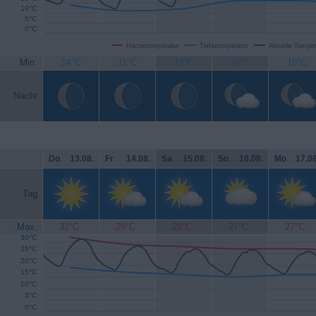
10°C
5°C
0°C
Höchsttemperatur
Tiefsttemperatur
Aktuelle Temper
Min.
14°C
11°C
12°C
16°C
16°C
Nacht
Do
.
13.08.
Fr
.
14.08.
Sa
.
15.08.
So
.
16.08.
Mo
.
17.08
Tag
Max.
32°C
29°C
28°C
27°C
27°C
30°C
25°C
20°C
15°C
10°C
5°C
0°C