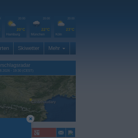
0
20:00
20:00
20:00
C
20°C
22°C
23°C
Hamburg
München
Köln
rten
Skiwetter
Mehr
rschlagsradar
8.2026 - 19:30 (CEST)
Castelnaudary