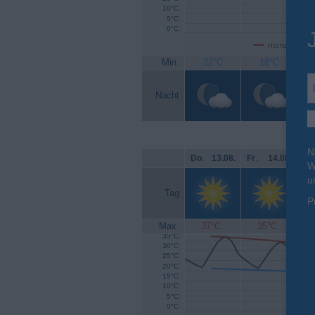
10°C
5°C
0°C
Höchsttemperat
Min.
22°C
18°C
Nacht
N
Do
.
13.08.
Fr
.
14.08.
Sa
W
u
Tag
P
Max.
37°C
35°C
35°C
30°C
25°C
20°C
15°C
10°C
5°C
0°C