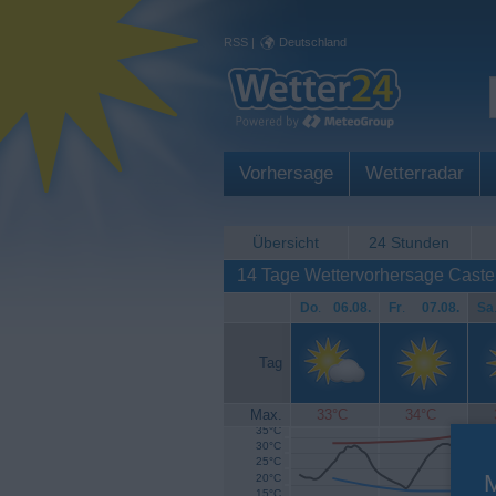
RSS
|
Deutschland
Vorhersage
Wetterradar
Übersicht
24 Stunden
14 Tage Wettervorhersage Caste
Do
.
06.08.
Fr
.
07.08.
Sa
Tag
Max.
33°C
34°C
35°C
30°C
25°C
20°C
15°C