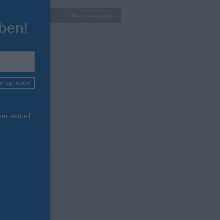
Werbeanzeige
ben!
erspringen
er aktuell