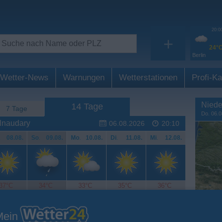
20:0
+
24°
Berlin
Wetter-News
Warnungen
Wetterstationen
Profi-Ka
Niede
14 Tage
7 Tage
Do. 06.0
lnaudary
06.08.2026
20:10
.
08.08.
So
.
09.08.
Mo
.
10.08.
Di
.
11.08.
Mi
.
12.08.
37°C
34°C
33°C
35°C
36°C
Mein