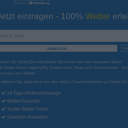
Jetzt eintragen - 100%
Wetter
erle
ur
Tiefsttemperatur
Aktuelle Temperatur
18°C
20°C
20°C
20°C
21°C
üb
utzen Sie Wetter24 und bleiben Sie immer auf dem neuesten Stand.
.
15.08.
So
.
16.08.
Mo
.
17.08.
Di
.
18.08.
Mi
.
19.08.
ir bieten Ihnen regelmäßig Zusatz-Infos, News und Gewinnspiele - imm
nd rund ums Wetter.
rofitieren Sie außerdem von den vielen Zusatzfunktionen auf Wetter24:
32°C
31°C
30°C
30°C
31°C
14-Tage-Wettervorhersage
Wetter-Favoriten
Twitter Wetter-Ticker
Satelliten-Animation