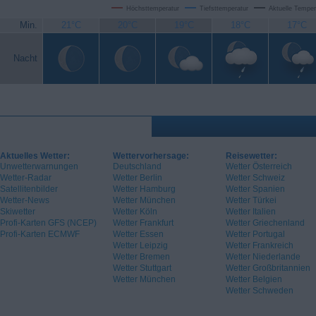
Höchsttemperatur
Tiefsttemperatur
Aktuelle Temper
Min.
21°C
20°C
19°C
18°C
17°C
Nacht
Aktuelles Wetter:
Wettervorhersage:
Reisewetter:
Unwetterwarnungen
Deutschland
Wetter Österreich
Wetter-Radar
Wetter Berlin
Wetter Schweiz
Satellitenbilder
Wetter Hamburg
Wetter Spanien
Wetter-News
Wetter München
Wetter Türkei
Skiwetter
Wetter Köln
Wetter Italien
Profi-Karten GFS (NCEP)
Wetter Frankfurt
Wetter Griechenland
Profi-Karten ECMWF
Wetter Essen
Wetter Portugal
Wetter Leipzig
Wetter Frankreich
Wetter Bremen
Wetter Niederlande
Wetter Stuttgart
Wetter Großbritannien
Wetter München
Wetter Belgien
Wetter Schweden