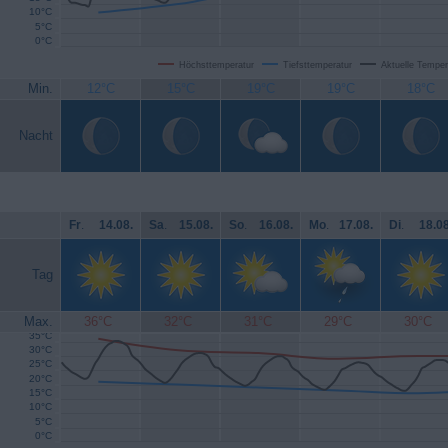
10°C
5°C
0°C
Höchsttemperatur
Tiefsttemperatur
Aktuelle Temper
Min.
12°C
15°C
19°C
19°C
18°C
Nacht
Fr
.
14.08.
Sa
.
15.08.
So
.
16.08.
Mo
.
17.08.
Di
.
18.08
Tag
Max.
36°C
32°C
31°C
29°C
30°C
35°C
30°C
25°C
20°C
15°C
10°C
5°C
0°C