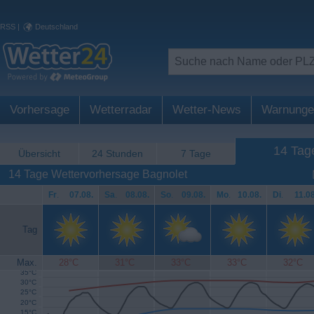
RSS
|
Deutschland
Vorhersage
Wetterradar
Wetter-News
Warnunge
14 Tag
Übersicht
24 Stunden
7 Tage
14 Tage Wettervorhersage Bagnolet
Fr
.
07.08.
Sa
.
08.08.
So
.
09.08.
Mo
.
10.08.
Di
.
11.08
Tag
Max.
28°C
31°C
33°C
33°C
32°C
35°C
30°C
25°C
20°C
15°C