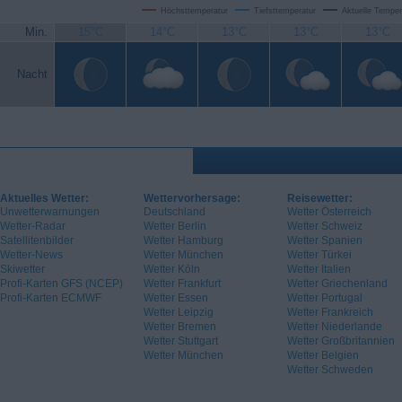
Höchsttemperatur
Tiefsttemperatur
Aktuelle Temper
Min.
15°C
14°C
13°C
13°C
13°C
Nacht
Aktuelles Wetter:
Wettervorhersage:
Reisewetter:
Unwetterwarnungen
Deutschland
Wetter Österreich
Wetter-Radar
Wetter Berlin
Wetter Schweiz
Satellitenbilder
Wetter Hamburg
Wetter Spanien
Wetter-News
Wetter München
Wetter Türkei
Skiwetter
Wetter Köln
Wetter Italien
Profi-Karten GFS (NCEP)
Wetter Frankfurt
Wetter Griechenland
Profi-Karten ECMWF
Wetter Essen
Wetter Portugal
Wetter Leipzig
Wetter Frankreich
Wetter Bremen
Wetter Niederlande
Wetter Stuttgart
Wetter Großbritannien
Wetter München
Wetter Belgien
Wetter Schweden