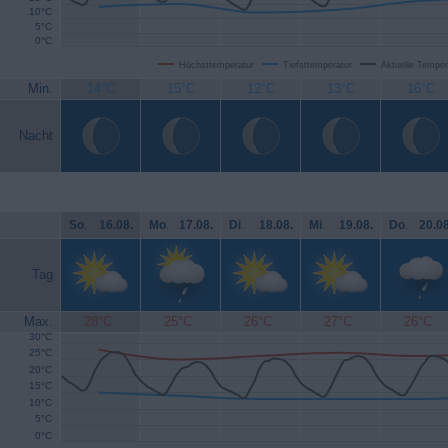
10°C
5°C
0°C
Höchsttemperatur
Tiefsttemperatur
Aktuelle Temper
Min.
14°C
15°C
12°C
13°C
16°C
Nacht
So
.
16.08.
Mo
.
17.08.
Di
.
18.08.
Mi
.
19.08.
Do
.
20.08
Tag
Max.
28°C
25°C
26°C
27°C
26°C
30°C
25°C
20°C
15°C
10°C
5°C
0°C