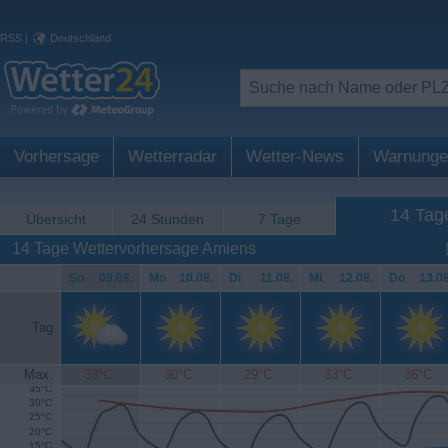
RSS
|
Deutschland
Vorhersage
Wetterradar
Wetter-News
Warnunge
14 Tag
Übersicht
24 Stunden
7 Tage
14 Tage Wettervorhersage Amiens
So
.
09.08.
Mo
.
10.08.
Di
.
11.08.
Mi
.
12.08.
Do
.
13.08
Tag
Max.
33°C
30°C
29°C
33°C
36°C
35°C
30°C
25°C
20°C
15°C