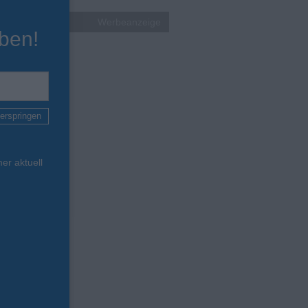
Werbeanzeige
ben!
erspringen
er aktuell