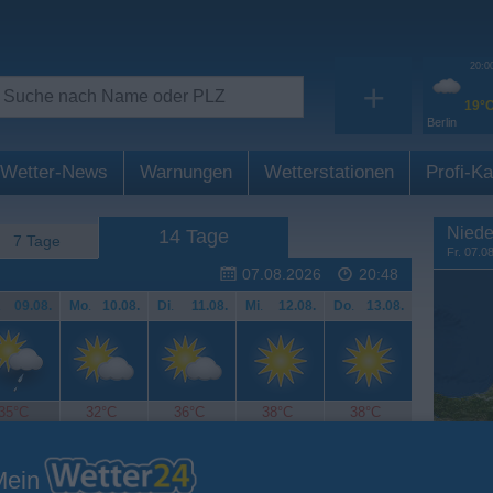
20:0
+
19°
Berlin
Wetter-News
Warnungen
Wetterstationen
Profi-Ka
Niede
14 Tage
7 Tage
Fr. 07.0
07.08.2026
20:48
.
09.08.
Mo
.
10.08.
Di
.
11.08.
Mi
.
12.08.
Do
.
13.08.
35°C
32°C
36°C
38°C
38°C
Mein