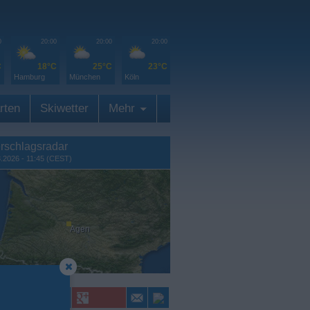
0
20:00
20:00
20:00
C
18°C
25°C
23°C
Hamburg
München
Köln
rten
Skiwetter
Mehr
rschlagsradar
8.2026 - 11:45 (CEST)
Agen