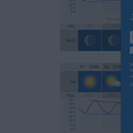
15°C
10°C
5°C
0°C
Höchsttemperat
Min.
16°C
18°C
Nacht
N
Fr
.
14.08.
Sa
.
15.08.
So
W
u
Tag
P
Max.
37°C
34°C
35°C
30°C
25°C
20°C
15°C
10°C
5°C
0°C