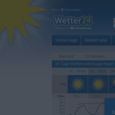
RSS
|
Deutschland
Vorhersage
Wetterradar
Übersicht
24 Stunden
14 Tage Wettervorhersage Agen
Fr
.
07.08.
Sa
.
08.08.
So
Tag
Max.
35°C
37°C
40°C
35°C
30°C
25°C
20°C