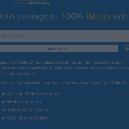
Jetzt eintragen - 100%
Wetter
erle
ur
Tiefsttemperatur
Aktuelle Temperatur
19°C
19°C
20°C
20°C
20°C
üb
utzen Sie Wetter24 und bleiben Sie immer auf dem neuesten Stand.
.
16.08.
Mo
.
17.08.
Di
.
18.08.
Mi
.
19.08.
Do
.
20.08.
ir bieten Ihnen regelmäßig Zusatz-Infos, News und Gewinnspiele - imm
nd rund ums Wetter.
rofitieren Sie außerdem von den vielen Zusatzfunktionen auf Wetter24:
33°C
32°C
33°C
33°C
33°C
14-Tage-Wettervorhersage
Wetter-Favoriten
Twitter Wetter-Ticker
Satelliten-Animation