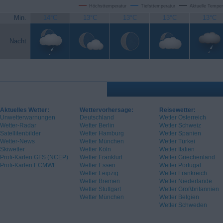
Höchsttemperatur
Tiefsttemperatur
Aktuelle Temper
Min.
14°C
13°C
13°C
13°C
13°C
Nacht
Aktuelles Wetter:
Wettervorhersage:
Reisewetter:
Unwetterwarnungen
Deutschland
Wetter Österreich
Wetter-Radar
Wetter Berlin
Wetter Schweiz
Satellitenbilder
Wetter Hamburg
Wetter Spanien
Wetter-News
Wetter München
Wetter Türkei
Skiwetter
Wetter Köln
Wetter Italien
Profi-Karten GFS (NCEP)
Wetter Frankfurt
Wetter Griechenland
Profi-Karten ECMWF
Wetter Essen
Wetter Portugal
Wetter Leipzig
Wetter Frankreich
Wetter Bremen
Wetter Niederlande
Wetter Stuttgart
Wetter Großbritannien
Wetter München
Wetter Belgien
Wetter Schweden