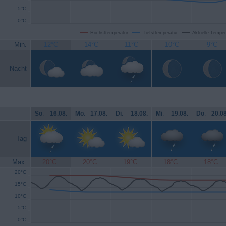
5°C
0°C
Höchsttemperatur
Tiefsttemperatur
Aktuelle Temper
Min.
12°C
14°C
11°C
10°C
9°C
Nacht
So
.
16.08.
Mo
.
17.08.
Di
.
18.08.
Mi
.
19.08.
Do
.
20.08
Tag
Max.
20°C
20°C
19°C
18°C
18°C
20°C
15°C
10°C
5°C
0°C