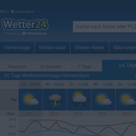
RSS
|
Deutschland
Vorhersage
Wetterradar
Wetter-News
Warnunge
14 Tag
Übersicht
24 Stunden
7 Tage
14 Tage Wettervorhersage Hämeenkyrö
So
.
09.08.
Mo
.
10.08.
Di
.
11.08.
Mi
.
12.08.
Do
.
13.08
Tag
Max.
21°C
21°C
17°C
17°C
19°C
20°C
15°C
10°C