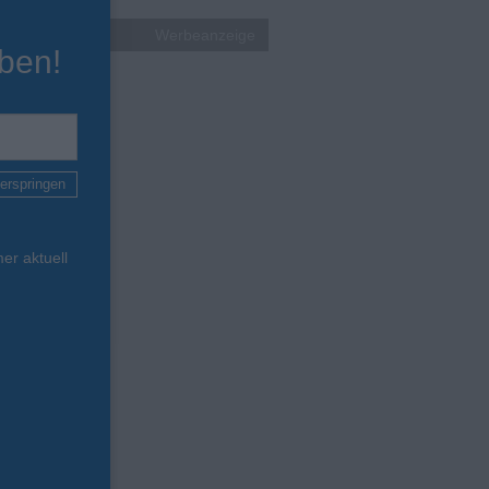
Werbeanzeige
ben!
erspringen
er aktuell