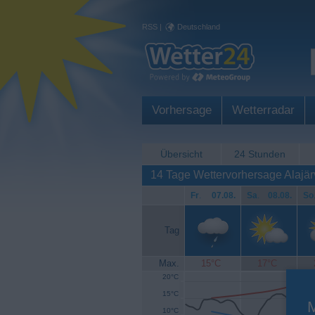
RSS
|
Deutschland
Vorhersage
Wetterradar
Übersicht
24 Stunden
14 Tage Wettervorhersage Alajär
Fr
.
07.08.
Sa
.
08.08.
So
Tag
Max.
15°C
17°C
20°C
15°C
10°C