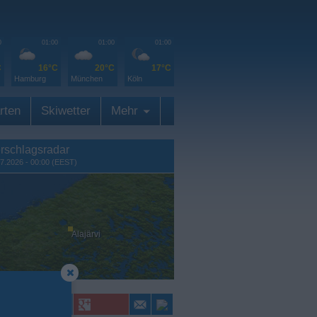
0
01:00
01:00
01:00
C
16°C
20°C
17°C
Hamburg
München
Köln
rten
Skiwetter
Mehr
rschlagsradar
7.2026 - 00:00 (EEST)
Alajärvi