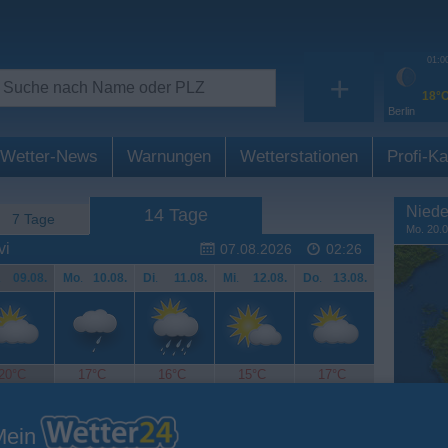
01:0
+
18°
Berlin
Wetter-News
Warnungen
Wetterstationen
Profi-Ka
Niede
14 Tage
7 Tage
Mo. 20.0
vi
07.08.2026
02:26
.
09.08.
Mo
.
10.08.
Di
.
11.08.
Mi
.
12.08.
Do
.
13.08.
20°C
17°C
16°C
15°C
17°C
Mein