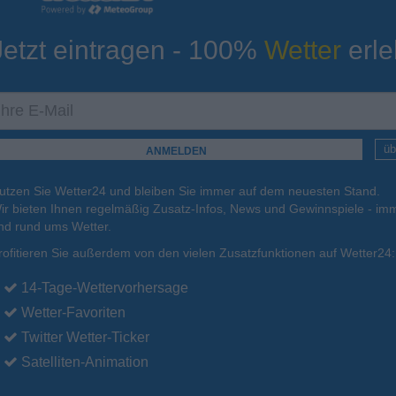
Jetzt eintragen - 100%
Wetter
erle
ur
Tiefsttemperatur
Aktuelle Temperatur
6°C
11°C
8°C
6°C
6°C
üb
utzen Sie Wetter24 und bleiben Sie immer auf dem neuesten Stand.
.
16.08.
Mo
.
17.08.
Di
.
18.08.
Mi
.
19.08.
Do
.
20.08.
ir bieten Ihnen regelmäßig Zusatz-Infos, News und Gewinnspiele - imm
nd rund ums Wetter.
rofitieren Sie außerdem von den vielen Zusatzfunktionen auf Wetter24:
18°C
17°C
16°C
17°C
17°C
14-Tage-Wettervorhersage
Wetter-Favoriten
Twitter Wetter-Ticker
Satelliten-Animation