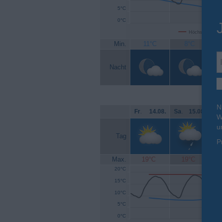
5°C
0°C
Höchsttemperat
Min.
11°C
8°C
Nacht
N
Fr
.
14.08.
Sa
.
15.08.
So
W
u
Tag
P
Max.
19°C
19°C
20°C
15°C
10°C
5°C
0°C