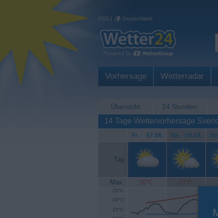
RSS
|
Deutschland
Vorhersage
Wetterradar
Übersicht
24 Stunden
14 Tage Wettervorhersage Sven
Fr
.
07.08.
Sa
.
08.08.
So
Tag
Max.
20°C
23°C
25°C
20°C
15°C