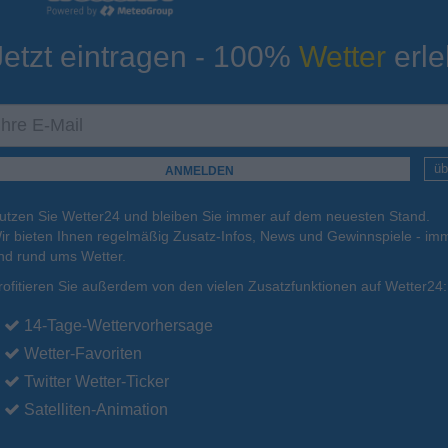
Jetzt eintragen - 100%
Wetter
erle
ur
Tiefsttemperatur
Aktuelle Temperatur
16°C
16°C
11°C
11°C
14°C
üb
utzen Sie Wetter24 und bleiben Sie immer auf dem neuesten Stand.
.
16.08.
Mo
.
17.08.
Di
.
18.08.
Mi
.
19.08.
Do
.
20.08.
ir bieten Ihnen regelmäßig Zusatz-Infos, News und Gewinnspiele - imm
nd rund ums Wetter.
rofitieren Sie außerdem von den vielen Zusatzfunktionen auf Wetter24:
22°C
23°C
22°C
22°C
22°C
14-Tage-Wettervorhersage
Wetter-Favoriten
Twitter Wetter-Ticker
Satelliten-Animation