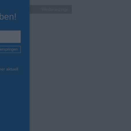
Werbeanzeige
ben!
erspringen
er aktuell