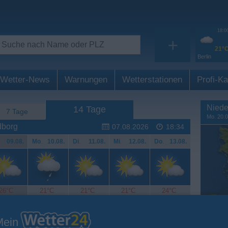
18:0
+
21°
Berlin
Wetter-News
Warnungen
Wetterstationen
Profi-Ka
Niede
14 Tage
7 Tage
Mo. 20.0
dborg
07.08.2026
18:34
.
09.08.
Mo
.
10.08.
Di
.
11.08.
Mi
.
12.08.
Do
.
13.08.
26°C
21°C
21°C
21°C
24°C
Mein