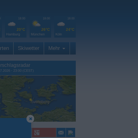
0
18:00
18:00
18:00
C
20°C
26°C
24°C
Hamburg
München
Köln
rten
Skiwetter
Mehr
rschlagsradar
7.2026 - 23:00 (CEST)
Svendborg