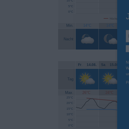
10°C
5°C
0°C
Höchsttemperat
Min.
14°C
14°C
Nacht
N
Fr
.
14.08.
Sa
.
15.08.
So
W
u
Tag
P
Max.
26°C
24°C
25°C
20°C
15°C
10°C
5°C
0°C