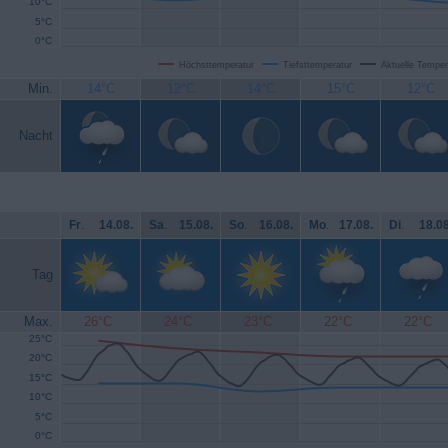
10°C
5°C
0°C
Höchsttemperatur
Tiefsttemperatur
Aktuelle Temper
Min.
14°C
12°C
14°C
15°C
12°C
Nacht
Fr
.
14.08.
Sa
.
15.08.
So
.
16.08.
Mo
.
17.08.
Di
.
18.08
Tag
Max.
26°C
24°C
23°C
22°C
22°C
25°C
20°C
15°C
10°C
5°C
0°C