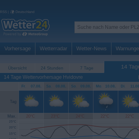
RSS
|
Deutschland
Vorhersage
Wetterradar
Wetter-News
Warnunge
14 Tag
Übersicht
24 Stunden
7 Tage
14 Tage Wettervorhersage Hvidovre
Fr
.
07.08.
Sa
.
08.08.
So
.
09.08.
Mo
.
10.08.
Di
.
11.08
Tag
Max.
20°C
23°C
24°C
22°C
22°C
25°C
20°C
15°C