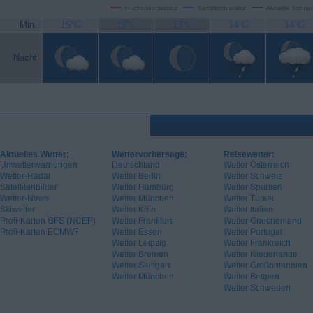
Höchsttemperatur
Tiefsttemperatur
Aktuelle Temper
Min.
15°C
15°C
13°C
14°C
14°C
Nacht
Aktuelles Wetter:
Wettervorhersage:
Reisewetter:
Unwetterwarnungen
Deutschland
Wetter Österreich
Wetter-Radar
Wetter Berlin
Wetter Schweiz
Satellitenbilder
Wetter Hamburg
Wetter Spanien
Wetter-News
Wetter München
Wetter Türkei
Skiwetter
Wetter Köln
Wetter Italien
Profi-Karten GFS (NCEP)
Wetter Frankfurt
Wetter Griechenland
Profi-Karten ECMWF
Wetter Essen
Wetter Portugal
Wetter Leipzig
Wetter Frankreich
Wetter Bremen
Wetter Niederlande
Wetter Stuttgart
Wetter Großbritannien
Wetter München
Wetter Belgien
Wetter Schweden