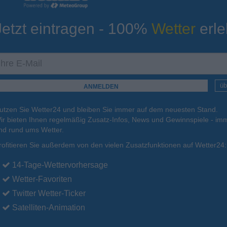
Jetzt eintragen - 100%
Wetter
erle
ur
Tiefsttemperatur
Aktuelle Temperatur
13°C
16°C
17°C
15°C
17°C
üb
utzen Sie Wetter24 und bleiben Sie immer auf dem neuesten Stand.
.
15.08.
So
.
16.08.
Mo
.
17.08.
Di
.
18.08.
Mi
.
19.08.
ir bieten Ihnen regelmäßig Zusatz-Infos, News und Gewinnspiele - imm
nd rund ums Wetter.
rofitieren Sie außerdem von den vielen Zusatzfunktionen auf Wetter24:
26°C
25°C
24°C
24°C
23°C
14-Tage-Wettervorhersage
Wetter-Favoriten
Twitter Wetter-Ticker
Satelliten-Animation