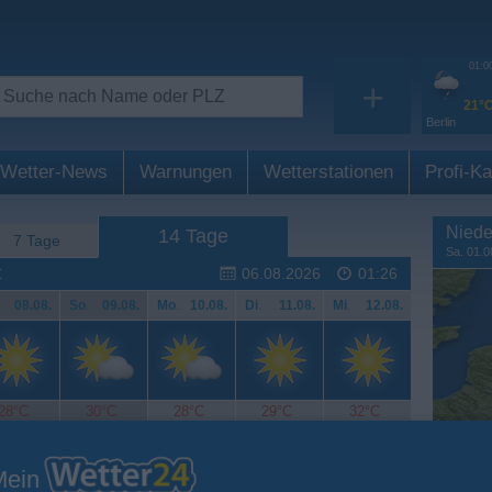
01:0
+
21°
Berlin
Wetter-News
Warnungen
Wetterstationen
Profi-Ka
Niede
14 Tage
7 Tage
Sa. 01.0
t
06.08.2026
01:26
.
08.08.
So
.
09.08.
Mo
.
10.08.
Di
.
11.08.
Mi
.
12.08.
28°C
30°C
28°C
29°C
32°C
Mein