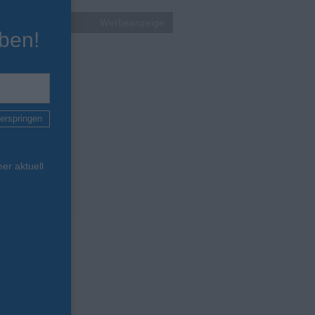
Werbeanzeige
ben!
erspringen
er aktuell