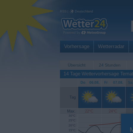
RSS
|
Deutschland
Vorhersage
Wetterradar
Übersicht
24 Stunden
14 Tage Wettervorhersage Terna
Do
.
06.08.
Fr
.
07.08.
Sa
Tag
Max.
22°C
24°C
30°C
25°C
20°C
15°C