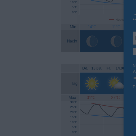
10°C
5°C
0°C
Höchsttemperat
Min.
14°C
11°C
Nacht
N
Do
.
13.08.
Fr
.
14.08.
Sa
W
u
Tag
P
Max.
31°C
27°C
30°C
25°C
20°C
15°C
10°C
5°C
0°C