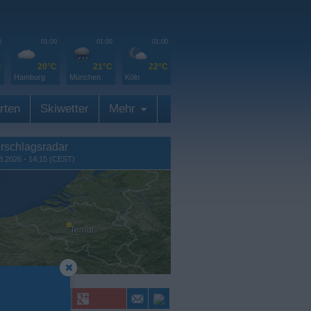
0
01:00
01:00
01:00
C
20°C
21°C
22°C
Hamburg
München
Köln
rten
Skiwetter
Mehr
rschlagsradar
8.2026 - 14:15 (CEST)
Ternat