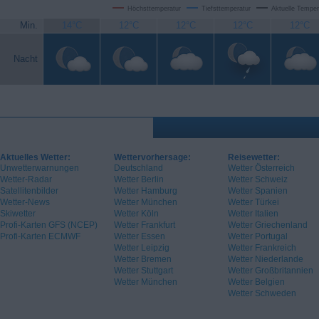
Höchsttemperatur
Tiefsttemperatur
Aktuelle Temper
Min.
14°C
12°C
12°C
12°C
12°C
Nacht
Aktuelles Wetter:
Wettervorhersage:
Reisewetter:
Unwetterwarnungen
Deutschland
Wetter Österreich
Wetter-Radar
Wetter Berlin
Wetter Schweiz
Satellitenbilder
Wetter Hamburg
Wetter Spanien
Wetter-News
Wetter München
Wetter Türkei
Skiwetter
Wetter Köln
Wetter Italien
Profi-Karten GFS (NCEP)
Wetter Frankfurt
Wetter Griechenland
Profi-Karten ECMWF
Wetter Essen
Wetter Portugal
Wetter Leipzig
Wetter Frankreich
Wetter Bremen
Wetter Niederlande
Wetter Stuttgart
Wetter Großbritannien
Wetter München
Wetter Belgien
Wetter Schweden