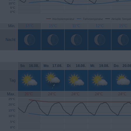
10°C
5°C
0°C
Höchsttemperatur
Tiefsttemperatur
Aktuelle Temper
Min.
13°C
15°C
11°C
12°C
15°C
Nacht
So
.
16.08.
Mo
.
17.08.
Di
.
18.08.
Mi
.
19.08.
Do
.
20.08
Tag
Max.
26°C
24°C
24°C
24°C
24°C
25°C
20°C
15°C
10°C
5°C
0°C