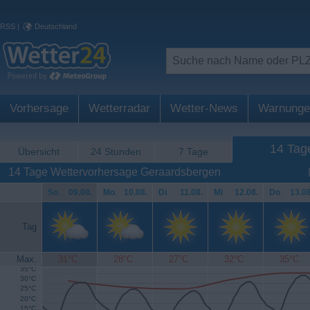
RSS
|
Deutschland
Vorhersage
Wetterradar
Wetter-News
Warnunge
14 Tag
Übersicht
24 Stunden
7 Tage
14 Tage Wettervorhersage Geraardsbergen
So
.
09.08.
Mo
.
10.08.
Di
.
11.08.
Mi
.
12.08.
Do
.
13.08
Tag
Max.
31°C
28°C
27°C
32°C
35°C
35°C
30°C
25°C
20°C
15°C