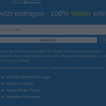
Jetzt eintragen - 100%
Wetter
erle
ur
Tiefsttemperatur
Aktuelle Temperatur
10°C
14°C
15°C
14°C
14°C
üb
utzen Sie Wetter24 und bleiben Sie immer auf dem neuesten Stand.
.
15.08.
So
.
16.08.
Mo
.
17.08.
Di
.
18.08.
Mi
.
19.08.
ir bieten Ihnen regelmäßig Zusatz-Infos, News und Gewinnspiele - imm
nd rund ums Wetter.
rofitieren Sie außerdem von den vielen Zusatzfunktionen auf Wetter24:
28°C
27°C
25°C
25°C
25°C
14-Tage-Wettervorhersage
Wetter-Favoriten
Twitter Wetter-Ticker
Satelliten-Animation