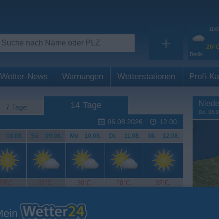
11:0
+
26°
Berlin
Wetter-News
Warnungen
Wetterstationen
Profi-Ka
Niede
14 Tage
7 Tage
Do. 06.0
06.08.2026
12:00
.
08.08.
So
.
09.08.
Mo
.
10.08.
Di
.
11.08.
Mi
.
12.08.
28°C
31°C
30°C
28°C
32°C
Mein