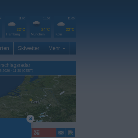
0
11:00
11:00
11:00
C
22°C
24°C
22°C
Hamburg
München
Köln
rten
Skiwetter
Mehr
rschlagsradar
8.2026 - 11:30 (CEST)
Geel