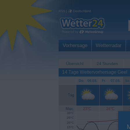
RSS
|
Deutschland
Vorhersage
Wetterradar
Übersicht
24 Stunden
14 Tage Wettervorhersage Geel
Do
.
06.08.
Fr
.
07.08.
Sa
Tag
Max.
23°C
24°C
30°C
25°C
20°C
15°C