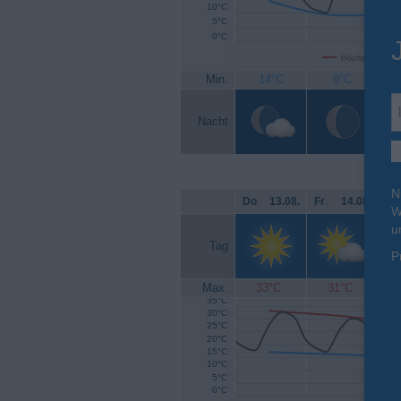
10°C
5°C
0°C
Höchsttemperat
Min.
14°C
9°C
Nacht
N
Do
.
13.08.
Fr
.
14.08.
Sa
W
u
Tag
P
Max.
33°C
31°C
35°C
30°C
25°C
20°C
15°C
10°C
5°C
0°C