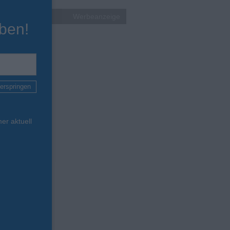
Werbeanzeige
ben!
erspringen
er aktuell