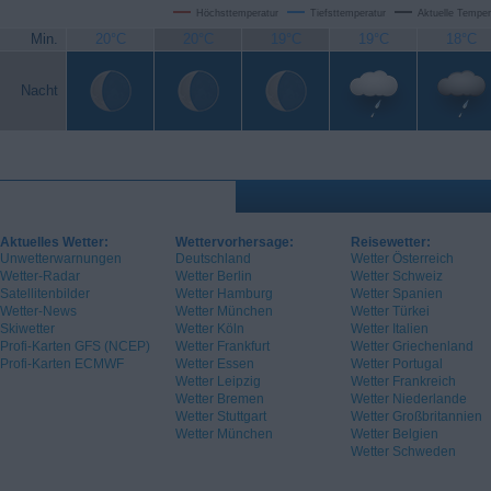
Höchsttemperatur
Tiefsttemperatur
Aktuelle Temper
Min.
20°C
20°C
19°C
19°C
18°C
Nacht
Aktuelles Wetter:
Wettervorhersage:
Reisewetter:
Unwetterwarnungen
Deutschland
Wetter Österreich
Wetter-Radar
Wetter Berlin
Wetter Schweiz
Satellitenbilder
Wetter Hamburg
Wetter Spanien
Wetter-News
Wetter München
Wetter Türkei
Skiwetter
Wetter Köln
Wetter Italien
Profi-Karten GFS (NCEP)
Wetter Frankfurt
Wetter Griechenland
Profi-Karten ECMWF
Wetter Essen
Wetter Portugal
Wetter Leipzig
Wetter Frankreich
Wetter Bremen
Wetter Niederlande
Wetter Stuttgart
Wetter Großbritannien
Wetter München
Wetter Belgien
Wetter Schweden