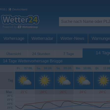
RSS
|
Deutschland
Vorhersage
Wetterradar
Wetter-News
Warnunge
14 Tag
Übersicht
24 Stunden
7 Tage
14 Tage Wettervorhersage Brügge
Fr
.
07.08.
Sa
.
08.08.
So
.
09.08.
Mo
.
10.08.
Di
.
11.08
Tag
Max.
21°C
24°C
26°C
24°C
24°C
30°C
25°C
20°C
15°C