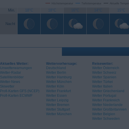
Höchsttemperatur
Tiefsttemperatur
Aktuelle Temper
Min.
18°C
18°C
16°C
14°C
15°C
Nacht
Aktuelles Wetter:
Wettervorhersage:
Reisewetter:
Unwetterwarnungen
Deutschland
Wetter Österreich
Wetter-Radar
Wetter Berlin
Wetter Schweiz
Satellitenbilder
Wetter Hamburg
Wetter Spanien
Wetter-News
Wetter München
Wetter Türkei
Skiwetter
Wetter Köln
Wetter Italien
Profi-Karten GFS (NCEP)
Wetter Frankfurt
Wetter Griechenland
Profi-Karten ECMWF
Wetter Essen
Wetter Portugal
Wetter Leipzig
Wetter Frankreich
Wetter Bremen
Wetter Niederlande
Wetter Stuttgart
Wetter Großbritannien
Wetter München
Wetter Belgien
Wetter Schweden