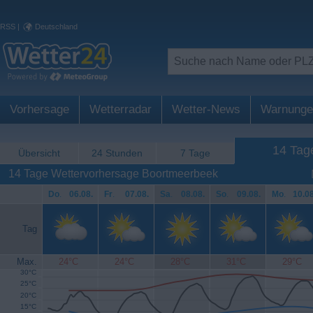
RSS
|
Deutschland
Vorhersage
Wetterradar
Wetter-News
Warnunge
14 Tag
Übersicht
24 Stunden
7 Tage
14 Tage Wettervorhersage Boortmeerbeek
Do
.
06.08.
Fr
.
07.08.
Sa
.
08.08.
So
.
09.08.
Mo
.
10.08
Tag
Max.
24°C
24°C
28°C
31°C
29°C
30°C
25°C
20°C
15°C