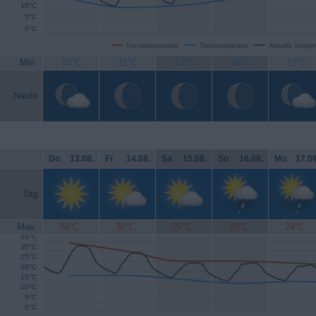
10°C
5°C
0°C
Höchsttemperatur
Tiefsttemperatur
Aktuelle Temper
Min.
15°C
11°C
12°C
15°C
17°C
Nacht
Do
.
13.08.
Fr
.
14.08.
Sa
.
15.08.
So
.
16.08.
Mo
.
17.08
Tag
Max.
34°C
30°C
25°C
25°C
24°C
35°C
30°C
25°C
20°C
15°C
10°C
5°C
0°C