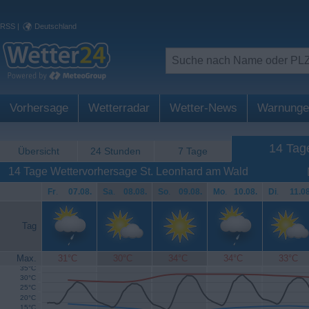
RSS
|
Deutschland
Vorhersage
Wetterradar
Wetter-News
Warnunge
14 Tag
Übersicht
24 Stunden
7 Tage
14 Tage Wettervorhersage St. Leonhard am Wald
Fr
.
07.08.
Sa
.
08.08.
So
.
09.08.
Mo
.
10.08.
Di
.
11.08
Tag
Max.
31°C
30°C
34°C
34°C
33°C
35°C
30°C
25°C
20°C
15°C