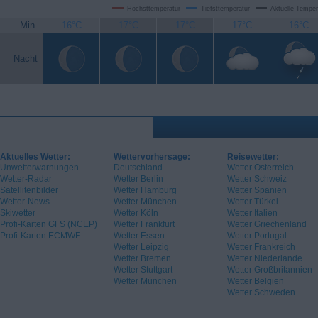
Höchsttemperatur
Tiefsttemperatur
Aktuelle Temper
Min.
16°C
17°C
17°C
17°C
16°C
Nacht
Aktuelles Wetter:
Wettervorhersage:
Reisewetter:
Unwetterwarnungen
Deutschland
Wetter Österreich
Wetter-Radar
Wetter Berlin
Wetter Schweiz
Satellitenbilder
Wetter Hamburg
Wetter Spanien
Wetter-News
Wetter München
Wetter Türkei
Skiwetter
Wetter Köln
Wetter Italien
Profi-Karten GFS (NCEP)
Wetter Frankfurt
Wetter Griechenland
Profi-Karten ECMWF
Wetter Essen
Wetter Portugal
Wetter Leipzig
Wetter Frankreich
Wetter Bremen
Wetter Niederlande
Wetter Stuttgart
Wetter Großbritannien
Wetter München
Wetter Belgien
Wetter Schweden