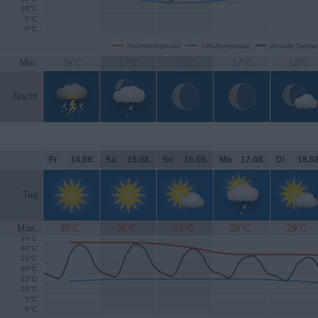
10°C
5°C
0°C
Höchsttemperatur
Tiefsttemperatur
Aktuelle Temper
Min.
19°C
17°C
15°C
17°C
18°C
Nacht
Fr
.
14.08.
Sa
.
15.08.
So
.
16.08.
Mo
.
17.08.
Di
.
18.08
Tag
Max.
35°C
35°C
33°C
29°C
29°C
35°C
30°C
25°C
20°C
15°C
10°C
5°C
0°C