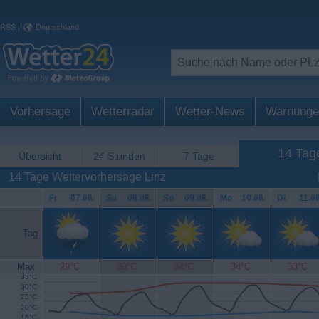
RSS
|
Deutschland
Vorhersage
Wetterradar
Wetter-News
Warnunge
14 Tag
Übersicht
24 Stunden
7 Tage
14 Tage Wettervorhersage Linz
Fr
.
07.08.
Sa
.
08.08.
So
.
09.08.
Mo
.
10.08.
Di
.
11.08
Tag
Max.
29°C
30°C
34°C
34°C
33°C
35°C
30°C
25°C
20°C
15°C