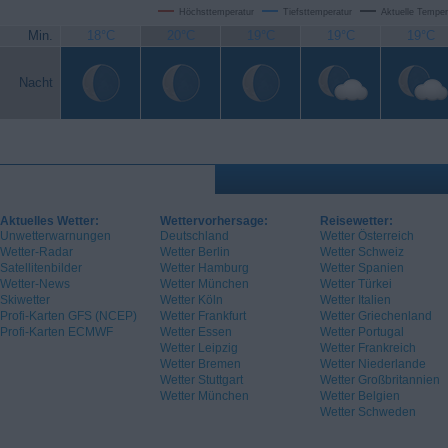
Höchsttemperatur
Tiefsttemperatur
Aktuelle Temper
Min.
18°C
20°C
19°C
19°C
19°C
Nacht
Aktuelles Wetter:
Wettervorhersage:
Reisewetter:
Unwetterwarnungen
Deutschland
Wetter Österreich
Wetter-Radar
Wetter Berlin
Wetter Schweiz
Satellitenbilder
Wetter Hamburg
Wetter Spanien
Wetter-News
Wetter München
Wetter Türkei
Skiwetter
Wetter Köln
Wetter Italien
Profi-Karten GFS (NCEP)
Wetter Frankfurt
Wetter Griechenland
Profi-Karten ECMWF
Wetter Essen
Wetter Portugal
Wetter Leipzig
Wetter Frankreich
Wetter Bremen
Wetter Niederlande
Wetter Stuttgart
Wetter Großbritannien
Wetter München
Wetter Belgien
Wetter Schweden