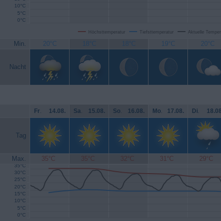
10°C
5°C
0°C
Höchsttemperatur
Tiefsttemperatur
Aktuelle Temper
Min.
20°C
18°C
18°C
19°C
20°C
Nacht
Fr
.
14.08.
Sa
.
15.08.
So
.
16.08.
Mo
.
17.08.
Di
.
18.08
Tag
Max.
35°C
35°C
32°C
31°C
29°C
35°C
30°C
25°C
20°C
15°C
10°C
5°C
0°C