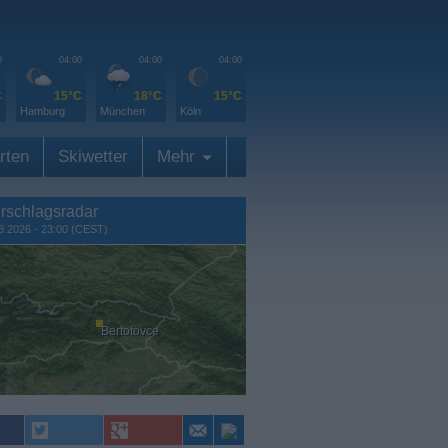
0
04:00
04:00
04:00
C
15°C
18°C
15°C
Hamburg
München
Köln
rten
Skiwetter
Mehr
rschlagsradar
8.2026 - 23:00 (CEST)
Bertotovce