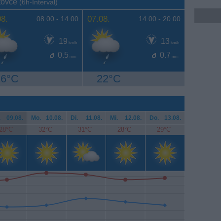
otovce
(6h-Interval)
08.
07.08.
08:00 -
14:00
14:00 -
20:00
19
13
km/h
km/h
0.5
0.7
mm
mm
26°C
22°C
.
09.08.
Mo.
10.08.
Di.
11.08.
Mi.
12.08.
Do.
13.08.
28°C
32°C
31°C
28°C
29°C