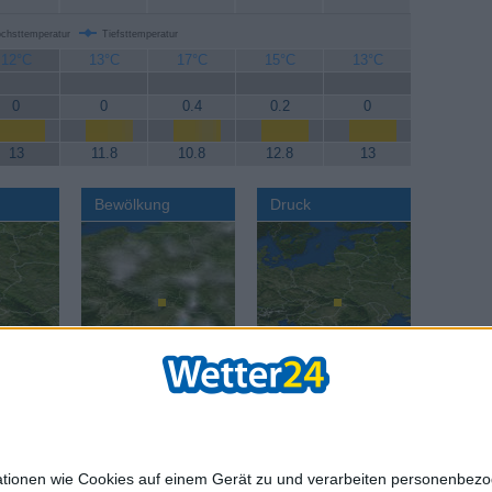
chsttemperatur
Tiefsttemperatur
12°C
13°C
17°C
15°C
13°C
0
0
0.4
0.2
0
13
11.8
10.8
12.8
13
Bewölkung
Druck
AGB
Datenschut
mationen wie Cookies auf einem Gerät zu und verarbeiten personenbe
age:
Reisewetter:
Reisewetter:
Städte we