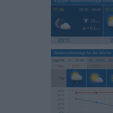
Kurzzeit-Wettervorhersage Bert
07.08.
07.
02:00 -
08:00
15
km/h
< 0,1
mm
23°C
Wettervorhersage für die Woche
Legende
Fr.
07.08.
Sa.
08.08.
So
Max.
27°C
27°C
Tag
30 °C
25 °C
20 °C
15 °C
10 °C
5 °C