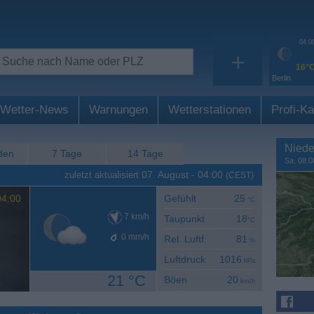
04:0
+
16°
Berlin
Wetter-News
Warnungen
Wetterstationen
Profi-Ka
Niede
den
7 Tage
14 Tage
Sa. 08.0
07. August
-
04:00
zuletzt aktualisiert
(CEST)
4:00
Gefühlt
25
°C
7
km/h
Taupunkt
18
°C
0
mm/h
Rel. Luftf.
81
%
Luftdruck
1016
hPa
21 °C
Böen
20
km/h