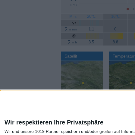
0 °C
Hö
Min.
20°C
16°C
∑
1.1
0
in mm
∑
3.5
8.8
in h
Satellit
Temperatur
Wir respektieren Ihre Privatsphäre
Wir und unsere 1019 Partner speichern und/oder greifen auf Infor
Aktuelles Wetter:
Wettervorhers