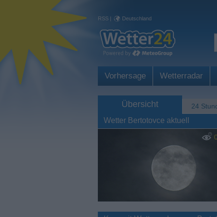
RSS
|
Deutschland
Vorhersage
Wetterradar
Übersicht
24 Stun
Wetter Bertotovce aktuell
0