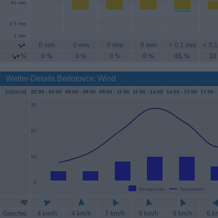
60 min
0.5 mm
1 mm
0 mm
0 mm
0 mm
0 mm
< 0,1 mm
< 0,
%
0 %
0 %
0 %
0 %
65 %
10
Wetter-Details Bertotovce: Wind
Interval
02:00 -
05:00
05:00 -
08:00
08:00 -
11:00
11:00 -
14:00
14:00 -
17:00
17:00 -
30
20
10
0
Windgeschw.
Spitzenböen
Geschw.
4 km/h
4 km/h
7 km/h
9 km/h
9 km/h
6 k