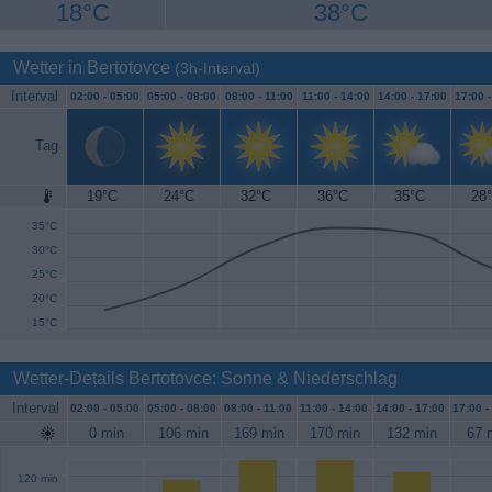
18°C
38°C
Wetter in Bertotovce
(3h-Interval)
Interval
02:00 -
05:00
05:00 -
08:00
08:00 -
11:00
11:00 -
14:00
14:00 -
17:00
17:00 
Tag
19°C
24°C
32°C
36°C
35°C
28
40°C
35°C
30°C
25°C
20°C
15°C
Wetter-Details Bertotovce: Sonne & Niederschlag
Interval
02:00 -
05:00
05:00 -
08:00
08:00 -
11:00
11:00 -
14:00
14:00 -
17:00
17:00 -
0 min
106 min
169 min
170 min
132 min
67 
120 min