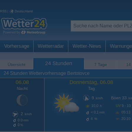
RSS
|
Deutschland
Vorhersage
Wetterradar
Wetter-News
Warnunge
24 Stunden
Übersicht
7 Tage
14
24 Stunden Wettervorhersage Bertotovce
06.08
Donnerstag, 06.08
Nacht
Tag
9
Böen 33
km/h
km
10,0
UV
9 - 10
h
< 0,1
05:13
mm
2
km/h
4
20:10
%
0.0
mm
0
%